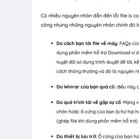
Có nhiều nguyên nhân dẫn đến lỗi file is c
công nhưng những nguyên nhân chính đó l
Do cách bạn tải file về máy
: FAQs củ
dụng phần mềm hỗ trợ Download ví d
tuyệt đối sử dụng trình duyệt để tải,
cách thông thường và đó là nguyên nh
Do Winrar của bạn quá cũ:
điều này c
Do quá trình tải về gặp sự cố
: Mạng 
chờn hoặc ổ cứng của bạn bị hư hại hoặ
(ghép file khi dùng phần mềm hỗ trợ)
Do thiết bị lưu trữ
: Ổ cứng của bạn ho