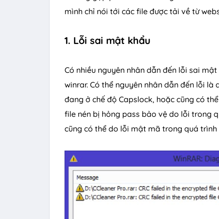
mình chỉ nói tới các file được tải về từ web
1. Lỗi sai mật khẩu
Có nhiều nguyên nhân dẫn đến lỗi sai mật 
winrar. Có thể nguyên nhân dẫn đến lỗi là
đang ở chế độ Capslock, hoặc cũng có thể 
file nén bị hỏng pass bảo vệ do lỗi trong q
cũng có thể do lỗi mật mã trong quá trình t