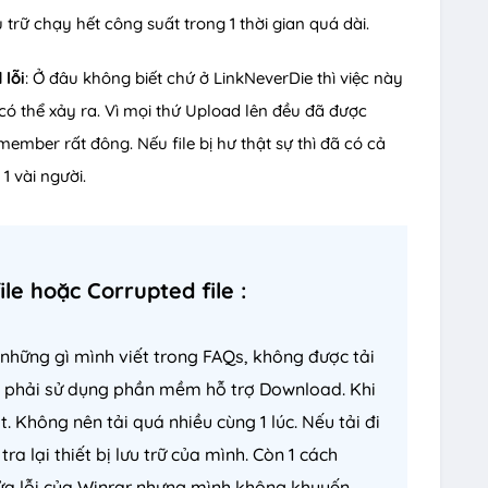
u trữ chạy hết công suất trong 1 thời gian quá dài.
 lỗi
: Ở đâu không biết chứ ở LinkNeverDie thì việc này
ó thể xảy ra. Vì mọi thứ Upload lên đều đã được
ember rất đông. Nếu file bị hư thật sự thì đã có cả
1 vài người.
ile hoặc Corrupted file :
ủ những gì mình viết trong FAQs, không được tải
à phải sử dụng phần mềm hỗ trợ Download. Khi
ột. Không nên tải quá nhiều cùng 1 lúc. Nếu tải đi
tra lại thiết bị lưu trữ của mình. Còn 1 cách
sửa lỗi của Winrar nhưng mình không khuyến