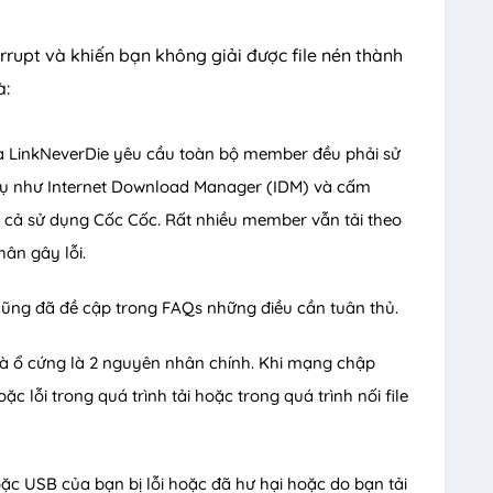
orrupt và khiến bạn không giải được file nén thành
à:
a LinkNeverDie yêu cầu toàn bộ member đều phải sử
ụ như Internet Download Manager (IDM) và cấm
 kể cả sử dụng Cốc Cốc. Rất nhiều member vẫn tải theo
ân gây lỗi.
ũng đã đề cập trong FAQs những điều cần tuân thủ.
và ổ cứng là 2 nguyên nhân chính. Khi mạng chập
c lỗi trong quá trình tải hoặc trong quá trình nối file
ặc USB của bạn bị lỗi hoặc đã hư hại hoặc do bạn tải