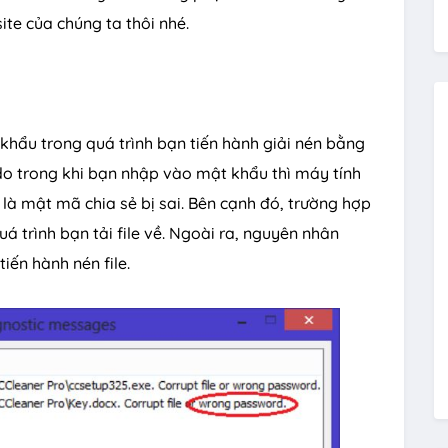
site của chúng ta thôi nhé.
khẩu trong quá trình bạn tiến hành giải nén bằng
 do trong khi bạn nhập vào mật khẩu thì máy tính
là mật mã chia sẻ bị sai. Bên cạnh đó, trường hợp
uá trình bạn tải file về. Ngoài ra, nguyên nhân
iến hành nén file.