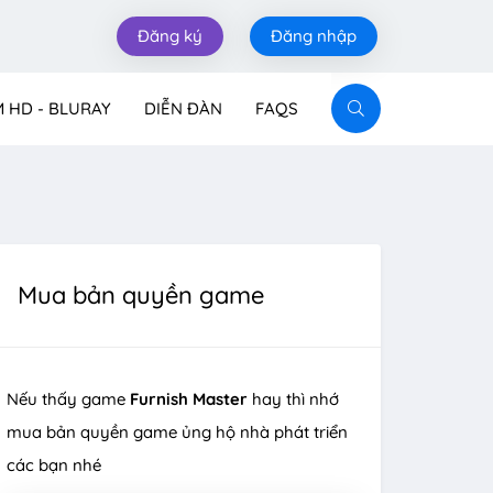
Đăng ký
Đăng nhập
M HD - BLURAY
DIỄN ĐÀN
FAQS
Mua bản quyền game
Nếu thấy game
Furnish Master
hay thì nhớ
mua bản quyền game ủng hộ nhà phát triển
các bạn nhé