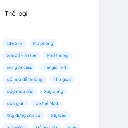
Thể loại
Life Sim
Mô phỏng
Giải đố - Trí tuệ
Phổ thông
Early Access
Thế giới mở
Đồ họa dễ thương
Thư giãn
Đầy màu sắc
Xây dựng
Đơn giản
Có thể Mod
Xây dựng căn cứ
Stylized
Isometric
Đồ họa 3D
Idler