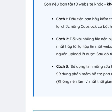
Còn nếu bạn tải từ website khác -
kh
Cách 1
: Đầu tiên bạn hãy kiểm tr
lại chức năng Capslock có bật 
Cách 2
: Đối với những file nén b
nhất hãy tải lại tập tin một web
nguồn upload là được. Sau đó ti
Cách 3
: Sử dụng tính năng sửa l
Sử dụng phần mềm hỗ trợ phá
(Không nên làm vì mất thời gian