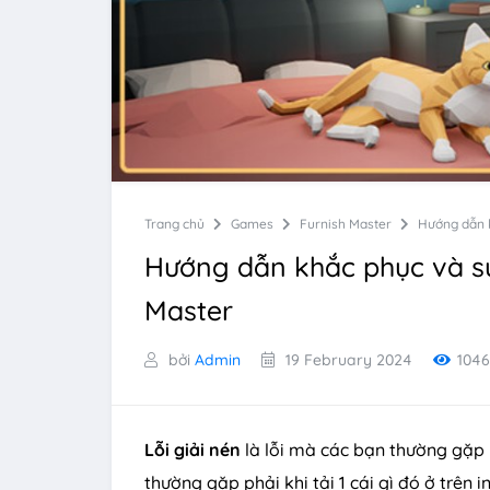
Trang chủ
Games
Furnish Master
Hướng dẫn k
Hướng dẫn khắc phục và sử
Master
bởi
Admin
19 February 2024
104
Lỗi giải nén
là lỗi mà các bạn thường gặp 
thường gặp phải khi tải 1 cái gì đó ở trên 