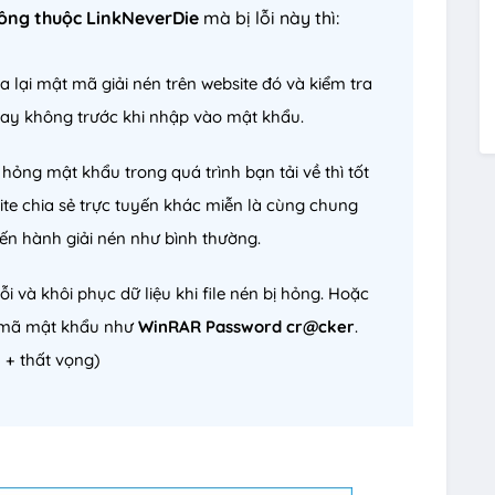
ông thuộc LinkNeverDie
mà bị lỗi này thì:
a lại mật mã giải nén trên website đó và kiểm tra
hay không trước khi nhập vào mật khẩu.
ị hỏng mật khẩu trong quá trình bạn tải về thì tốt
site chia sẻ trực tuyến khác miễn là cùng chung
ến hành giải nén như bình thường.
ỗi và khôi phục dữ liệu khi file nén bị hỏng. Hoặc
 mã mật khẩu như
WinRAR Password cr@cker
.
 + thất vọng)