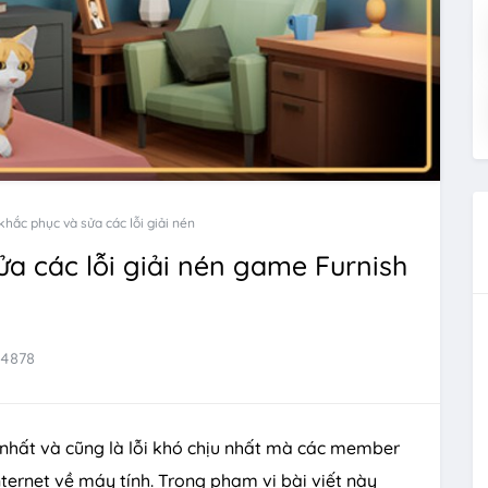
hắc phục và sửa các lỗi giải nén
a các lỗi giải nén game Furnish
64878
nhất và cũng là lỗi khó chịu nhất mà các member
internet về máy tính. Trong phạm vi bài viết này