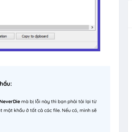
khẩu:
NeverDie
mà bị lỗi này thì bạn phải tải lại từ
t mật khẩu ở tất cả các file. Nếu có, mình sẽ