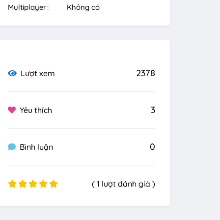
Multiplayer
Không có
2378
Lượt xem
3
Yêu thích
0
Bình luận
( 1 lượt đánh giá )