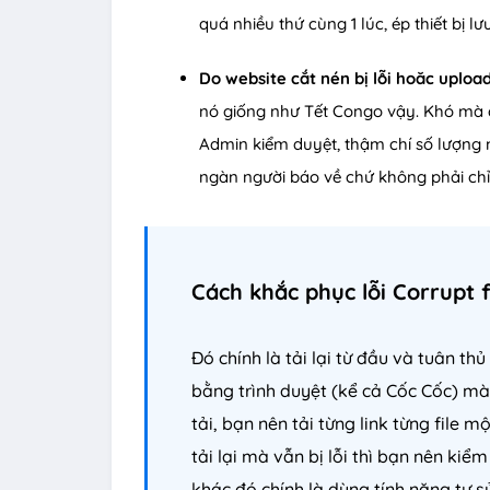
quá nhiều thứ cùng 1 lúc, ép thiết bị lư
Do website cắt nén bị lỗi hoăc upload
nó giống như Tết Congo vậy. Khó mà c
Admin kiểm duyệt, thậm chí số lượng m
ngàn người báo về chứ không phải chỉ 
Cách khắc phục lỗi Corrupt f
Đó chính là tải lại từ đầu và tuân th
bằng trình duyệt (kể cả Cốc Cốc) m
tải, bạn nên tải từng link từng file m
tải lại mà vẫn bị lỗi thì bạn nên kiểm 
khác đó chính là dùng tính năng tự 