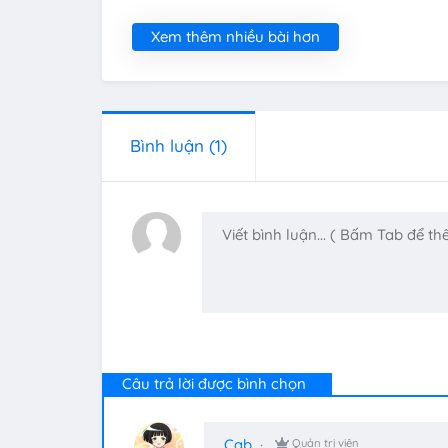
Xem thêm nhiều bài hơn
Bình luận
(1)
Câu trả lời được bình chọn
Cab
Quản trị viên