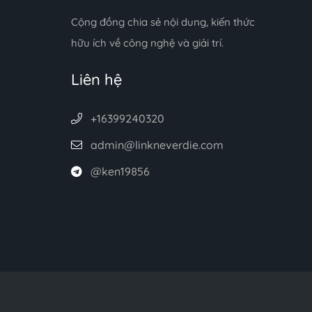
Cộng đồng chia sẻ nội dung, kiến thức
hữu ích về công nghệ và giải trí.
Liên hệ
+16399240320
admin@linkneverdie.com
@ken19856