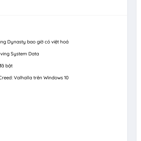
ing Dynasty bao giờ có việt hoá
aving System Data
đã bật
Creed: Valhalla trên Windows 10