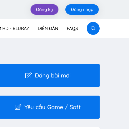
Đăng ký
Đăng nhập
M HD - BLURAY
DIỄN ĐÀN
FAQS
Đăng bài mới
Yêu cầu Game / Soft