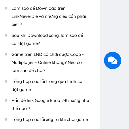
Làm sao để Download trên
LinkNeverDie và những điều cần phải
biết ?
Sau khi Download xong, làm sao để
cài đặt game?
Game trên LND có chơi được Coop -
Multiplayer - Online không? Nếu có
làm sao để chơi?
Tổng hợp các lỗi trong quá trình cài
đặt game
Vấn đề link Google khóa 24h, xử lý như
thế nào ?
Tổng hợp các lỗi xảy ra khi chơi game