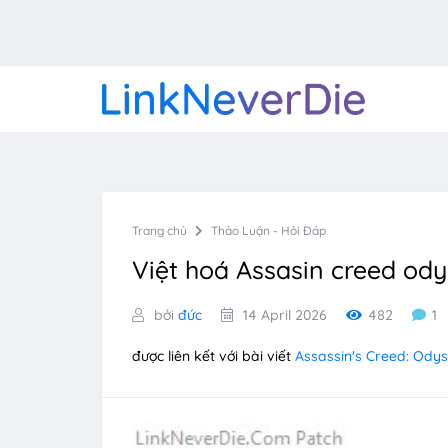
Trang chủ
Thảo Luận - Hỏi Đáp
Việt hoá Assasin creed od
bởi
đức
14 April 2026
482
1
được liên kết với bài viết
Assassin's Creed: Ody