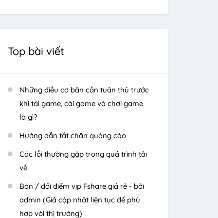
Top bài viết
Những điều cơ bản cần tuân thủ trước
khi tải game, cài game và chơi game
là gì?
Hướng dẫn tắt chặn quảng cáo
Các lỗi thường gặp trong quá trình tải
về
Bán / đổi điểm vip Fshare giá rẻ - bởi
admin (Giá cập nhật liên tục để phù
hợp với thị trường)