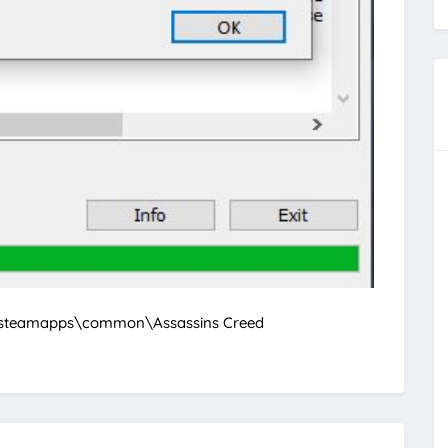
ary\steamapps\common\Assassins Creed