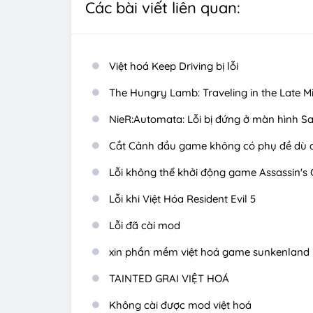
Các bài viết liên quan:
Việt hoá Keep Driving bị lỗi
The Hungry Lamb: Traveling in the Late M
NieR:Automata: Lỗi bị đứng ở màn hình S
Cắt Cảnh đầu game không có phụ đề dù 
Lỗi không thể khởi động game Assassin's 
Lỗi khi Việt Hóa Resident Evil 5
Lỗi đã cài mod
xin phần mềm việt hoá game sunkenland
TAINTED GRAI VIỆT HOÁ
Không cài được mod việt hoá