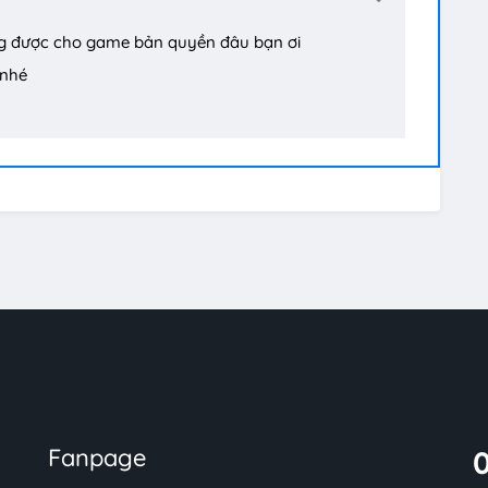
g được cho game bản quyền đâu bạn ơi
 nhé
Fanpage