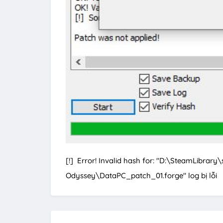
[!] Error! Invalid hash for: "D:\SteamLibr
Odyssey\DataPC_patch_01.forge" log bị lỗi