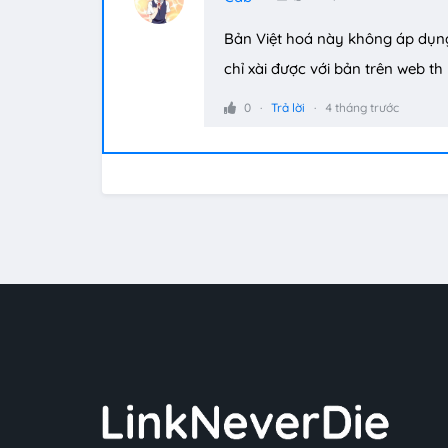
Bản Việt hoá này không áp dụn
chỉ xài được với bản trên web th
0
Trả lời
4 tháng trước