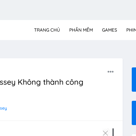
TRANG CHỦ
PHẦN MỀM
GAMES
PHI
yssey Không thành công
ssey