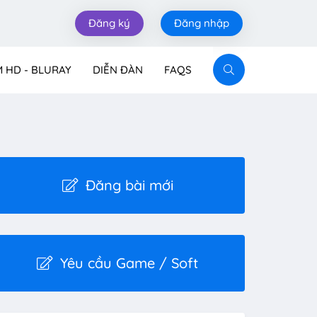
Đăng ký
Đăng nhập
M HD - BLURAY
DIỄN ĐÀN
FAQS
Đăng bài mới
Yêu cầu Game / Soft