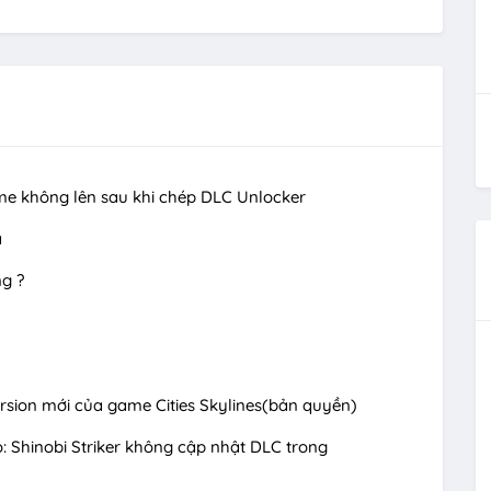
 game không lên sau khi chép DLC Unlocker
ạ
ng ?
ersion mới của game Cities Skylines(bản quyền)
 Shinobi Striker không cập nhật DLC trong