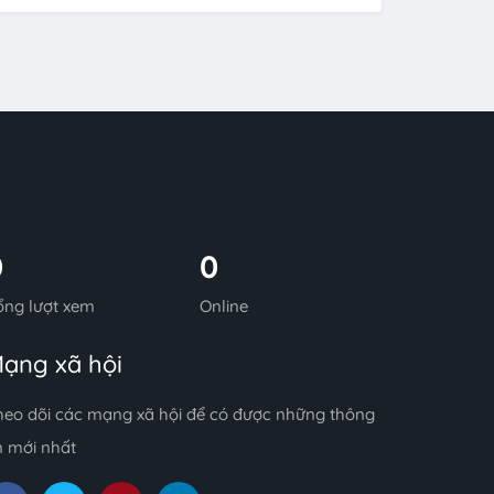
0
0
ổng lượt xem
Online
ạng xã hội
heo dõi các mạng xã hội để có được những thông
n mới nhất