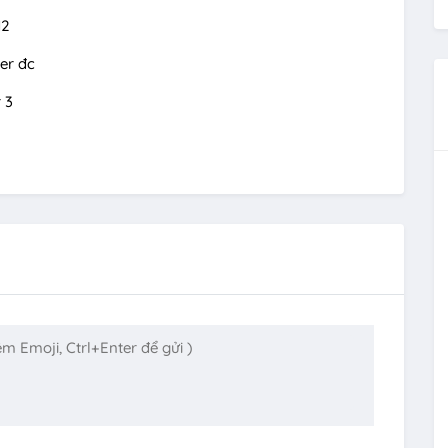
M2
er đc
 3