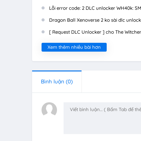
Lỗi error code: 2 DLC unlocker WH40k: S
Dragon Ball Xenoverse 2 ko sài dlc unlock
[ Request DLC Unlocker ] cho The Witcher
Xem thêm nhiều bài hơn
Bình luận
(0)