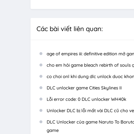
Các bài viết liên quan:
age of empires iii: definitive edition mở
cho em hỏi game bleach rebirth of souls 
co choi onl khi dung dlc unlock duoc kho
DLC unlocker game Cities Skylines II
Lỗi error code: 0 DLC unlocker WH40k
Unlocker DLC bị lỗi mất vài DLC cũ cho v
DLC Unlocker của game Naruto To Boruto:
game