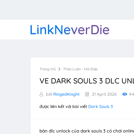
Trang chủ
Thảo Luận - Hỏi Đáp
VE DARK SOULS 3 DLC U
bởi
RingedKnight
21 April 2026
4
được liên kết với bài viết
Dark Souls 3
bản dlc unlock của dark souls 3 có chơi onli