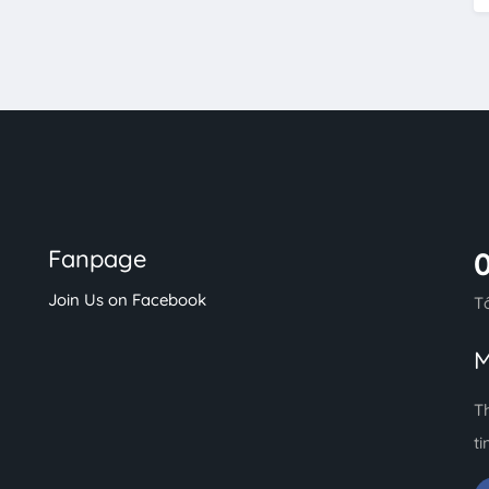
Fanpage
Join Us on Facebook
T
M
T
ti