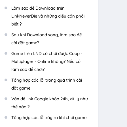
Làm sao để Download trên
LinkNeverDie và những điều cần phải
biết ?
Sau khi Download xong, làm sao để
cài đặt game?
Game trên LND có chơi được Coop -
Multiplayer - Online không? Nếu có
làm sao để chơi?
Tổng hợp các lỗi trong quá trình cài
đặt game
Vấn đề link Google khóa 24h, xử lý như
thế nào ?
Tổng hợp các lỗi xảy ra khi chơi game