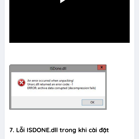
7. Lỗi ISDONE.dll trong khi cài đặt