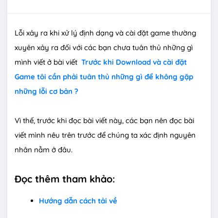
Lỗi xảy ra khi xử lý định dạng và cài đặt game thường
xuyên xảy ra đối với các bạn chưa tuân thủ những gì
mình viết ở bài viết
Trước khi Download và cài đặt
Game tôi cần phải tuân thủ những gì để không gặp
những lỗi cơ
bản ?
Vì thế, trước khi đọc bài viết này, các bạn nên đọc bài
viết mình nêu trên trước để chúng ta xác định nguyên
nhân nằm ở đâu.
Đọc thêm tham khảo:
Hướng dẫn cách tải về