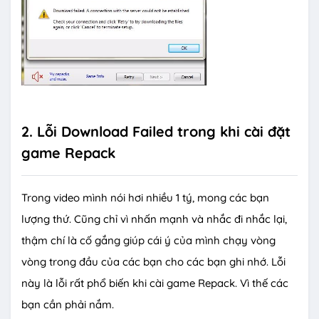
2. Lỗi Download Failed trong khi cài đặt
game Repack
Trong video mình nói hơi nhiều 1 tý, mong các bạn
lượng thứ. Cũng chỉ vì nhấn mạnh và nhắc đi nhắc lại,
thậm chí là cố gắng giúp cái ý của mình chạy vòng
vòng trong đầu của các bạn cho các bạn ghi nhớ. Lỗi
này là lỗi rất phổ biến khi cài game Repack. Vì thế các
bạn cần phải nắm.