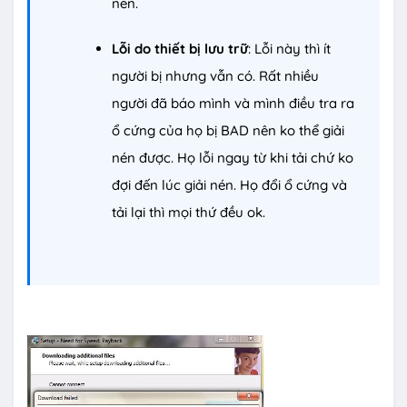
nén.
Lỗi do thiết bị lưu trữ
: Lỗi này thì ít
người bị nhưng vẫn có. Rất nhiều
người đã báo mình và mình điều tra ra
ổ cứng của họ bị BAD nên ko thể giải
nén được. Họ lỗi ngay từ khi tải chứ ko
đợi đến lúc giải nén. Họ đổi ổ cứng và
tải lại thì mọi thứ đều ok.