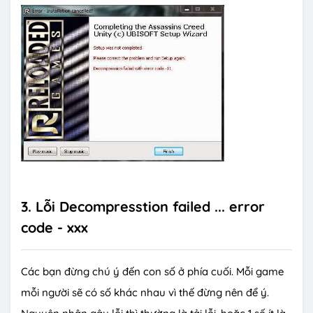
3. Lỗi Decompresstion failed ... error
code - xxx
Các bạn đừng chú ý đến con số ở phía cuối. Mỗi game
mỗi người sẽ có số khác nhau vì thế đừng nên để ý.