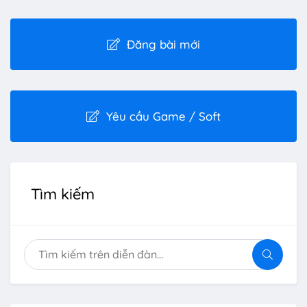
Đăng bài mới
Yêu cầu Game / Soft
Tìm kiếm