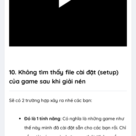
10. Không tìm thấy file cài đặt (setup)
của game sau khi giải nén
Sẽ có 2 trường hợp xảy ra nhé các bạn:
Đó là 1 tính năng
: Có nghĩa là những game như
thế này mình đã cài đặt sẵn cho các bạn rồi. Chỉ