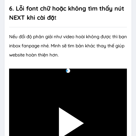
6. Lỗi font chữ hoặc không tìm thấy nút
NEXT khi cài đặ
t
Nếu đổi độ phân giải như video hoài không được thì bạn
inbox fanpage nhé. Mình sẽ tìm bản khác thay thế giúp
website hoàn thiện hơn.