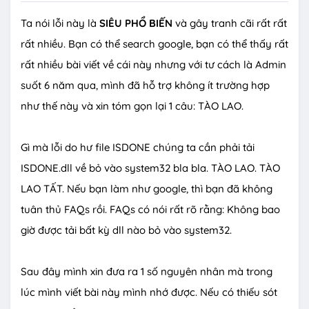
Ta nói lỗi này là
SIÊU PHỔ BIẾN
và gây tranh cãi rất rất
rất nhiều. Bạn có thể search google, bạn có thể thấy rất
rất nhiều bài viết về cái này nhưng với tư cách là Admin
suốt 6 năm qua, mình đã hỗ trợ không ít trường hợp
như thế này và xin tóm gọn lại 1 câu: TÀO LAO.
Gì mà lỗi do hư file ISDONE chúng ta cần phải tải
ISDONE.dll về bỏ vào system32 bla bla. TÀO LAO. TÀO
LAO TẤT. Nếu bạn làm như google, thì bạn đã không
tuân thủ FAQs rồi. FAQs có nói rất rõ rằng: Không bao
giờ được tải bất kỳ dll nào bỏ vào system32.
Sau đây mình xin đưa ra 1 số nguyên nhân mà trong
lúc mình viết bài này mình nhớ được. Nếu có thiếu sót