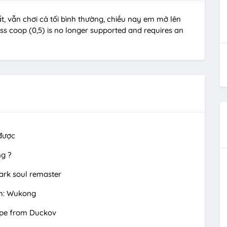
, vẫn chơi cả tối bình thường, chiều nay em mở lên
ess coop (0,5) is no longer supported and requires an
 được
ng ?
ark soul remaster
th: Wukong
pe from Duckov