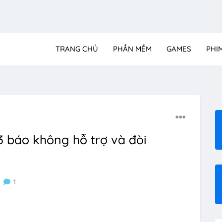
TRANG CHỦ
PHẦN MỀM
GAMES
PHI
3 báo không hỗ trợ và đòi
1