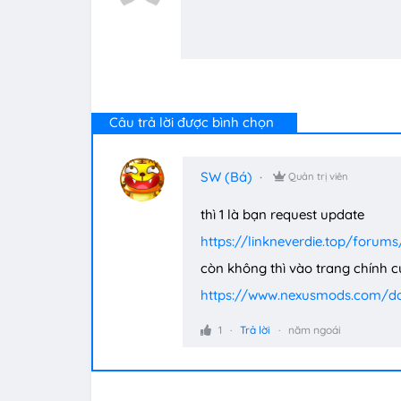
Câu trả lời được bình chọn
SW (Bá)
Quản trị viên
thì 1 là bạn request update
https://linkneverdie.top/forums
còn không thì vào trang chính 
https://www.nexusmods.com/da
1
Trả lời
năm ngoái