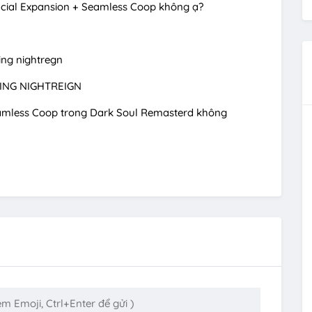
ficial Expansion + Seamless Coop không ạ?
ring nightregn
RING NIGHTREIGN
eamless Coop trong Dark Soul Remasterd không