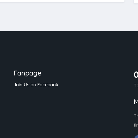
Fanpage
Join Us on Facebook
T
M
T
ti