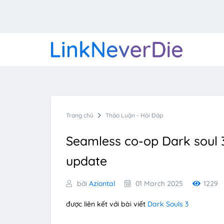
Trang chủ
Thảo Luận - Hỏi Đáp
Seamless co-op Dark soul 
update
bởi
Aziontal
01 March 2025
1229
được liên kết với bài viết
Dark Souls 3