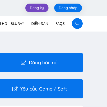
Đăng ký
Đăng nhập
M HD - BLURAY
DIỄN ĐÀN
FAQS
Đăng bài mới
Yêu cầu Game / Soft