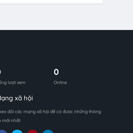
0
0
ổng lượt xem
Online
ạng xã hội
heo dõi các mạng xã hội để có được những thông
n mới nhất