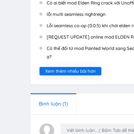
Có ai biết mod Elden Ring crack với Unof
lỗi multi seamless nightreign
Lỗi seamless co-op (0.0.5) khi chơi elden 
[REQUEST UPDATE] online mod ELDEN 
Có thể đổi từ mod Painted World sang S
ạ?
Xem thêm nhiều bài hơn
Bình luận
(1)