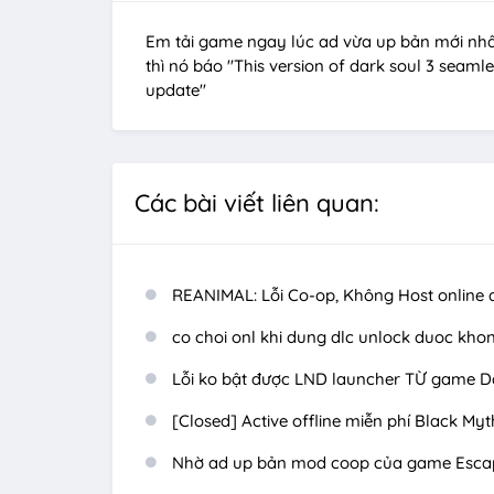
Em tải game ngay lúc ad vừa up bản mới nhất
thì nó báo "This version of dark soul 3 seaml
update"
Các bài viết liên quan:
REANIMAL: Lỗi Co-op, Không Host online
co choi onl khi dung dlc unlock duoc kho
Lỗi ko bật được LND launcher TỪ game D
[Closed] Active offline miễn phí Black My
Nhờ ad up bản mod coop của game Esca