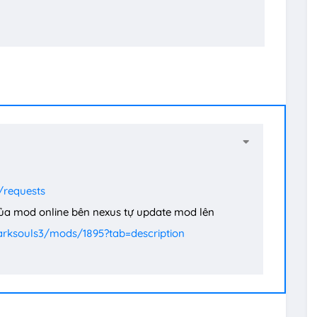
/requests
của mod online bên nexus tự update mod lên
rksouls3/mods/1895?tab=description