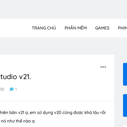
TRANG CHỦ
PHẦN MỀM
GAMES
PHI
udio v21.
330
1
hiên bản v21 ạ, em sử dụng v20 cũng được khá lâu rồi
nó như thế nào ạ.