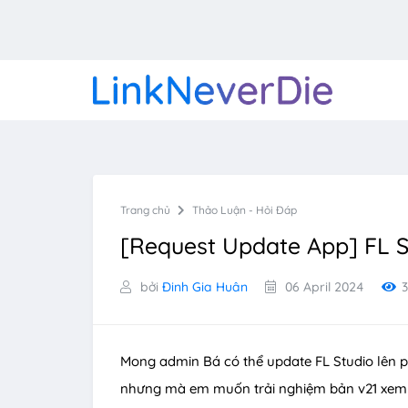
Trang chủ
Thảo Luận - Hỏi Đáp
[Request Update App] FL St
bởi
Đinh Gia Huân
06 April 2024
Mong admin Bá có thể update FL Studio lên p
nhưng mà em muốn trải nghiệm bản v21 xem 