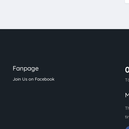
Fanpage
Join Us on Facebook
T
M
T
ti