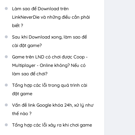
Làm sao để Download trên
LinkNeverDie và những điều cần phải
biết ?
Sau khi Download xong, làm sao để
cài đặt game?
Game trên LND có chơi được Coop -
Multiplayer - Online không? Nếu có
làm sao để chơi?
Tổng hợp các lỗi trong quá trình cài
đặt game
Vấn đề link Google khóa 24h, xử lý như
thế nào ?
Tổng hợp các lỗi xảy ra khi chơi game