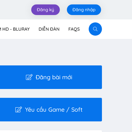
Đăng ký
Đăng nhập
M HD - BLURAY
DIỄN ĐÀN
FAQS
Đăng bài mới
Yêu cầu Game / Soft