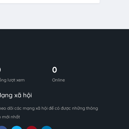
0
0
ổng lượt xem
Online
ạng xã hội
heo dõi các mạng xã hội để có được những thông
n mới nhất