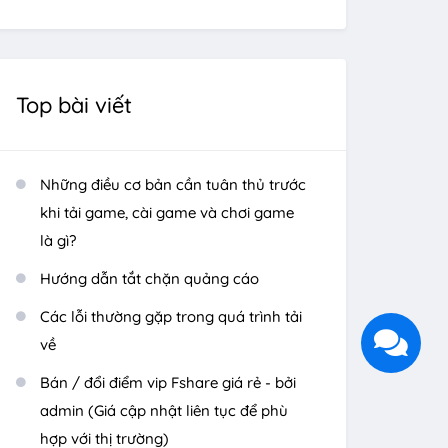
Top bài viết
Những điều cơ bản cần tuân thủ trước
khi tải game, cài game và chơi game
là gì?
Hướng dẫn tắt chặn quảng cáo
Các lỗi thường gặp trong quá trình tải
về
Bán / đổi điểm vip Fshare giá rẻ - bởi
admin (Giá cập nhật liên tục để phù
hợp với thị trường)