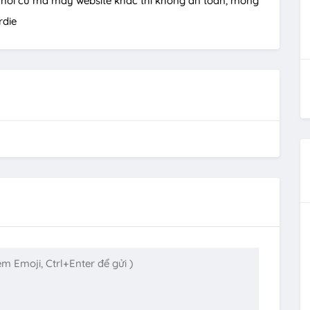
ại hơi cũ mà mấy website khác thì không an toàn, mong
rdie