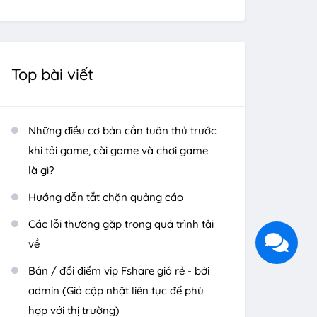
Top bài viết
Những điều cơ bản cần tuân thủ trước
khi tải game, cài game và chơi game
là gì?
Hướng dẫn tắt chặn quảng cáo
Các lỗi thường gặp trong quá trình tải
về
Bán / đổi điểm vip Fshare giá rẻ - bởi
admin (Giá cập nhật liên tục để phù
hợp với thị trường)