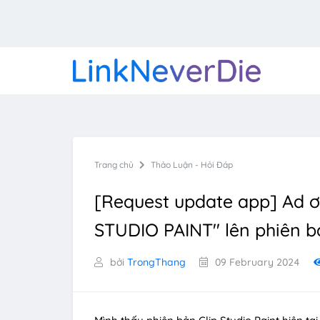
Trang chủ
Thảo Luận - Hỏi Đáp
[Request update app] Ad ơ
STUDIO PAINT" lên phiên 
bởi
TrongThang
09 February 2024