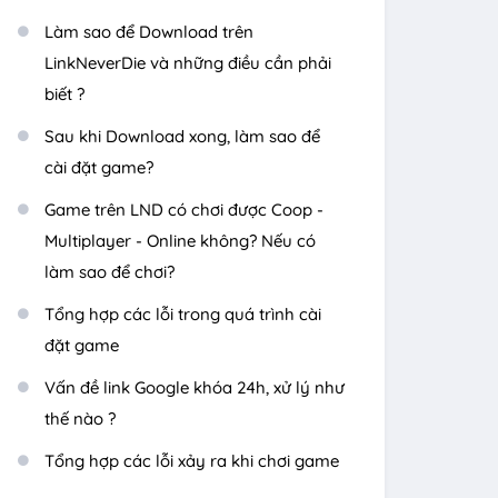
Làm sao để Download trên
LinkNeverDie và những điều cần phải
biết ?
Sau khi Download xong, làm sao để
cài đặt game?
Game trên LND có chơi được Coop -
Multiplayer - Online không? Nếu có
làm sao để chơi?
Tổng hợp các lỗi trong quá trình cài
đặt game
Vấn đề link Google khóa 24h, xử lý như
thế nào ?
Tổng hợp các lỗi xảy ra khi chơi game