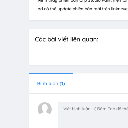
Mình thấy phiên bản Clip Studio Paint hiện t
ad có thể update phiên bản mới trên linkneve
Các bài viết liên quan:
Bình luận
(1)