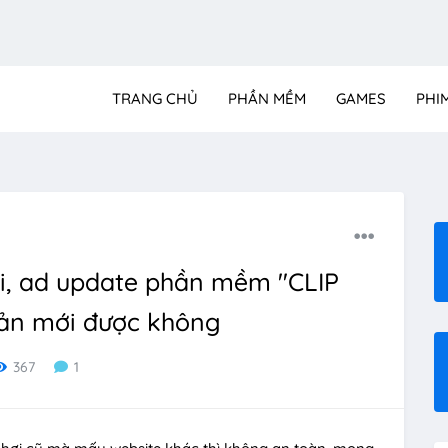
TRANG CHỦ
PHẦN MỀM
GAMES
PHI
i, ad update phần mềm "CLIP
bản mới được không
367
1