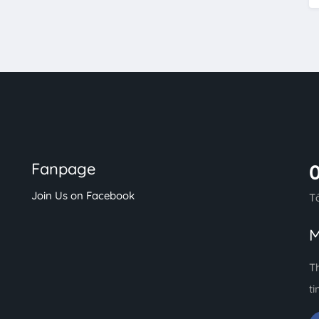
Fanpage
Join Us on Facebook
T
M
T
ti