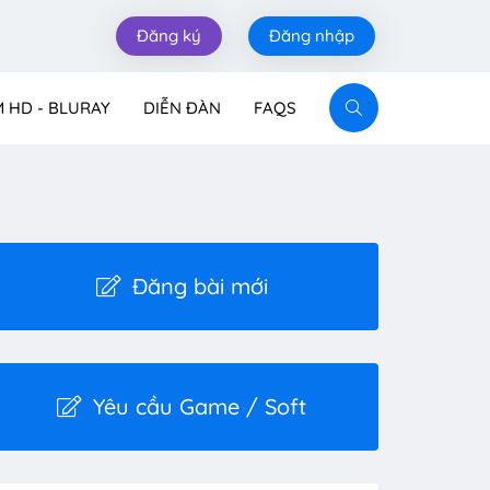
Đăng ký
Đăng nhập
M HD - BLURAY
DIỄN ĐÀN
FAQS
Đăng bài mới
Yêu cầu Game / Soft