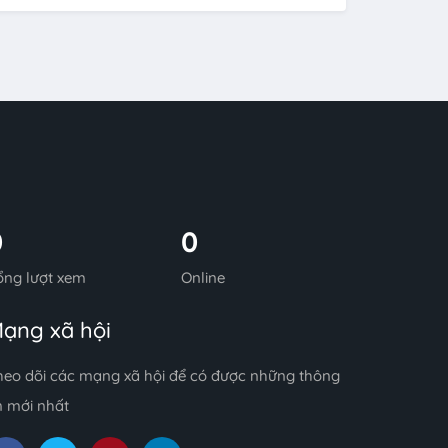
0
0
ổng lượt xem
Online
ạng xã hội
heo dõi các mạng xã hội để có được những thông
n mới nhất