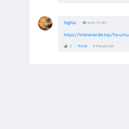
Nghia
Quản trị viên
https://linkneverdie.top/forums
0
Trả lời
6 tháng trước