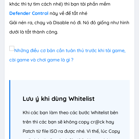
khác thì tự tìm cách nhé) thì bạn tải phần mềm
Defender Control
này về để tắt nhé
Giải nén ra, chạy và Disable nó đi. Nó đỏ giống như hình
dưới là tắt thành công.
Lưu ý khi dùng Whitelist
Khi các bạn làm theo các bước Whitelist bên
trên thì các bạn sẽ không copy cr@ck hay
Patch từ file ISO ra được nhé. Vì thế, lúc Copy