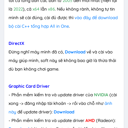
tất cả từng bản các bản từ
2005
đến mới nhất (hiện tại
là
2022
), cả
x64
lẫn
x86
. Nếu không rành, không tự tin
mình sẽ cài đúng, cài đủ được thì
vào đây để download
bộ cài C++ tổng hợp All in One
.
DirectX
Đừng nghĩ máy mình đã có,
Download
về và cài vào
máy giúp mình, soft này sẽ không bao giờ là thừa thải
dù bạn không chơi game.
Graphic Card Driver
- Phần mềm kiểm tra và update driver của
NVIDIA
(cài
xong -> đăng nhập tài khoản -> rồi vào chỗ như
ảnh
này
để update driver):
Download
- Phần mềm kiểm tra và update driver
AMD
(Radeon):