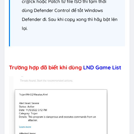
cr@ck hoặc Patch từ file ISO thì tạm thời
dùng Defender Control để tắt Windows
Defender đi. Sau khi copy xong thì hãy bật lên
lại.
Trường hợp đã biết khi dùng
LND Game List