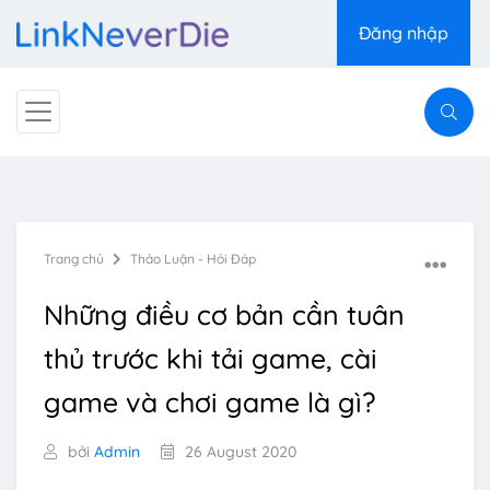
Đăng nhập
Trang chủ
Thảo Luận - Hỏi Đáp
Những điều cơ bản cần tuân
thủ trước khi tải game, cài
game và chơi game là gì?
bởi
Admin
26 August 2020