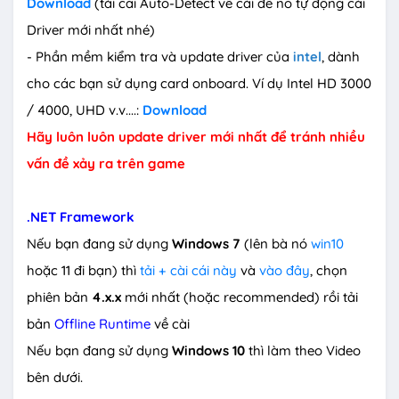
Download
(tải cái Auto-Detect về cài để nó tự động cài
Driver mới nhất nhé)
- Phần mềm kiểm tra và update driver của
intel
, dành
cho các bạn sử dụng card onboard. Ví dụ Intel HD 3000
/ 4000, UHD v.v....:
Download
Hãy luôn luôn update driver mới nhất để tránh nhiều
vấn đề xảy ra trên game
.NET Framework
Nếu bạn đang sử dụng
Windows 7
(lên bà nó
win10
hoặc 11 đi bạn) thì
tải + cài cái này
và
vào đây
, chọn
phiên bản
4.x.x
mới nhất (hoặc recommended) rồi tải
bản
Offline Runtime
về cài
Nếu bạn đang sử dụng
Windows 10
thì làm theo Video
bên dưới.