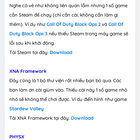
Nghe có vẻ như không liên quan lắm nhưng 1 số game
cần Steam để chạy (chỉ cần cài, không cần làm gì
thêm). Ví dụ như
Call Of Duty Black Ops 2
và
Call Of
Duty Black Ops 3
nếu thiếu Steam trong máy game sẽ
lỗi sau khi khởi động.
Tải Steam tại đây:
Download
XNA Framework
Đây cũng là 1 bộ thư viện rất nhiều bạn bỏ qua. Các
bạn làm ơn cài giùm vào. Thiếu cái này 1 số game nhỏ
nhỏ sẽ không thể chơi được. Ví dụ điển hình như game
Stardew Valley
Tải XNA Framework tại đây:
Download
PHYSX