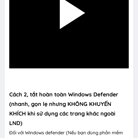
Cách 2, tắt hoàn toàn Windows Defender
(nhanh, gọn lẹ nhưng KHÔNG KHUYẾN
KHÍCH khi sử dụng các trang khác ngoài
LND)
Đối với Windows defender (Nếu bạn dùng phần mềm