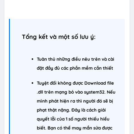
Tổng kết và một số lưu ý:
Tuân thủ những điều nêu trên và cài
đặt đầy đủ các phần mềm cần thiết
Tuyệt đối không được Download file
.dll trên mạng bỏ vào system32. Nếu
mình phát hiện ra thì người đó sẽ bị
phạt thật nặng. Đây là cách giải
quyết lỗi của 1 số người thiếu hiểu
biết. Bạn có thể may mắn sửa được