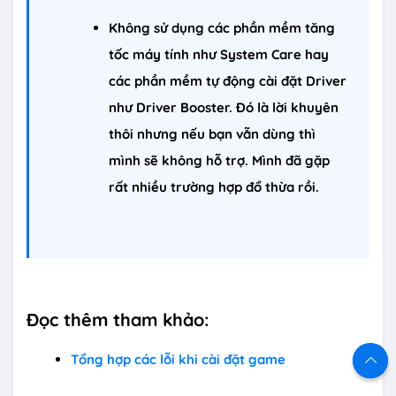
Không sử dụng các phần mềm tăng
tốc máy tính như System Care hay
các phần mềm tự động cài đặt Driver
như Driver Booster. Đó là lời khuyên
thôi nhưng nếu bạn vẫn dùng thì
mình sẽ không hỗ trợ. Mình đã gặp
rất nhiều trường hợp đổ thừa rồi.
Đọc thêm tham khảo:
Tổng hợp các lỗi khi cài đặt game