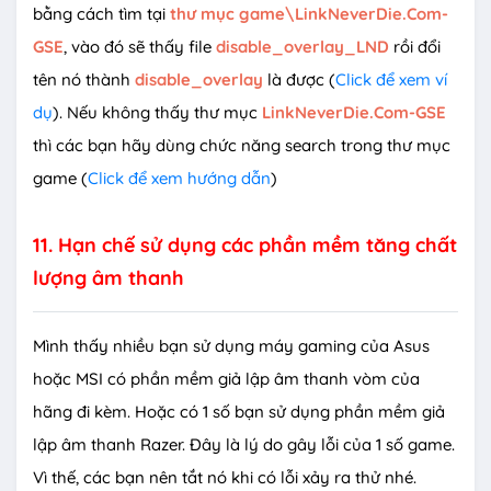
bằng cách tìm tại
thư mục game\LinkNeverDie.Com-
GSE
, vào đó sẽ thấy file
disable_overlay_LND
rồi đổi
tên nó thành
disable_overlay
là được (
Click để xem ví
dụ
). Nếu không thấy thư mục
LinkNeverDie.Com-GSE
thì các bạn hãy dùng chức năng search trong thư mục
game (
Click để xem hướng dẫn
)
11. Hạn chế sử dụng các phần mềm tăng chất
lượng âm thanh
Mình thấy nhiều bạn sử dụng máy gaming của Asus
hoặc MSI có phần mềm giả lập âm thanh vòm của
hãng đi kèm. Hoặc có 1 số bạn sử dụng phần mềm giả
lập âm thanh Razer. Đây là lý do gây lỗi của 1 số game.
Vì thế, các bạn nên tắt nó khi có lỗi xảy ra thử nhé.