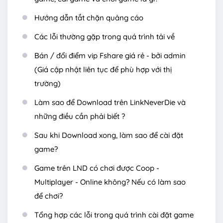
Hướng dẫn tắt chặn quảng cáo
Các lỗi thường gặp trong quá trình tải về
Bán / đổi điểm vip Fshare giá rẻ - bởi admin
(Giá cập nhật liên tục để phù hợp với thị
trường)
Làm sao để Download trên LinkNeverDie và
những điều cần phải biết ?
Sau khi Download xong, làm sao để cài đặt
game?
Game trên LND có chơi được Coop -
Multiplayer - Online không? Nếu có làm sao
để chơi?
Tổng hợp các lỗi trong quá trình cài đặt game