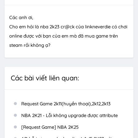
Các anh ơi,
Cho em hỏi là nba 2k23 cr@ck của linkneverdie có chơi
online được với bạn của em mà đã mua game trên
steam rồi không ạ?
Các bài viết liên quan:
Request Game 2k11(huyền thoại),2k12,2k13
NBA 2K21 - Lỗi không upgrade được attribute
[Request Game] NBA 2K25