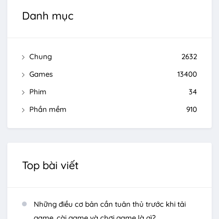
Danh mục
Chung
2632
Games
13400
Phim
34
Phần mềm
910
Top bài viết
Những điều cơ bản cần tuân thủ trước khi tải
game, cài game và chơi game là gì?