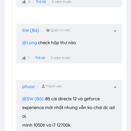
0
Trả lời
5 năm trước
SW (Bá)
Quản trị viên
@Long
check hộp thư nào
1
Trả lời
5 năm trước
phuoc
Thành viên
@SW (Bá)
đã cài directx 12 và geforce
experience mới nhất nhưng vẫn ko chơi dc ad
ơi.
mình 1050ti và i7 12700k