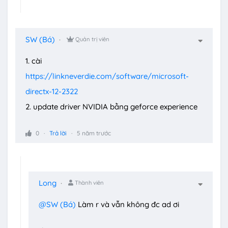
SW (Bá)
Quản trị viên
1. cài
https://linkneverdie.com/software/microsoft-
directx-12-2322
2. update driver NVIDIA bằng geforce experience
0
Trả lời
5 năm trước
Long
Thành viên
@SW (Bá)
Làm r và vẫn không đc ad ơi