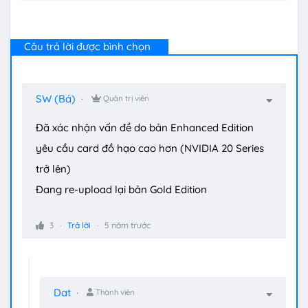
Câu trả lời được bình chọn
SW (Bá)
Quản trị viên
Đã xác nhận vấn đề do bản Enhanced Edition
yêu cầu card đồ hạo cao hơn (NVIDIA 20 Series
trở lên)
Đang re-upload lại bản Gold Edition
3
Trả lời
5 năm trước
Dat
Thành viên