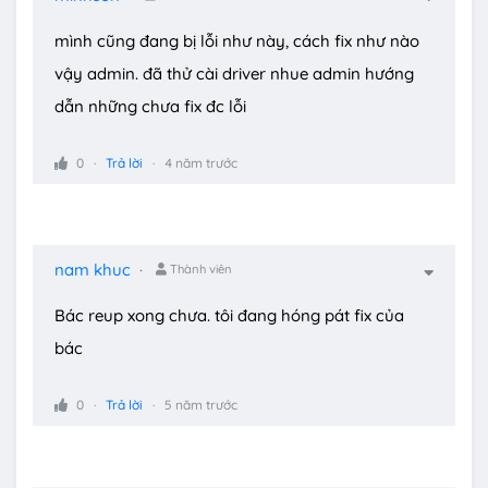
mình cũng đang bị lỗi như này, cách fix như nào
vậy admin. đã thử cài driver nhue admin hướng
dẫn những chưa fix đc lỗi
0
Trả lời
4 năm trước
nam khuc
Thành viên
Bác reup xong chưa. tôi đang hóng pát fix của
bác
0
Trả lời
5 năm trước