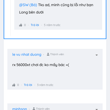
@SW (Bá)
Tks ad, mình cũng bị lỗi như bạn
Long bên dưới
0
Trả lời
5 năm trước
le vu nhat duong
Thành viên
rx 56000xt chơi đc ko mấy bác =(
0
Trả lời
3 năm trước
minhson
Thành viên