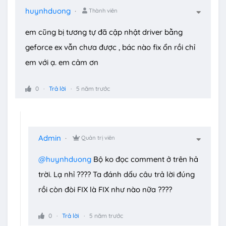
huynhduong
Thành viên
em cũng bị tương tự đã cập nhật driver bằng
geforce ex vẫn chưa được , bác nào fix ổn rồi chỉ
em với ạ. em cảm ơn
0
Trả lời
5 năm trước
Admin
Quản trị viên
@huynhduong
Bộ ko đọc comment ở trên hả
trời. Lạ nhỉ ???? Ta đánh dấu câu trả lời đúng
rồi còn đòi FIX là FIX như nào nữa ????
0
Trả lời
5 năm trước