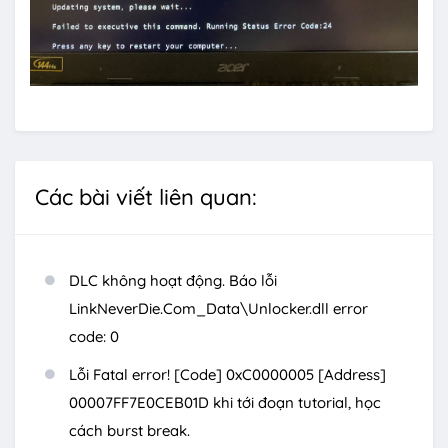
Các bài viết liên quan:
DLC không hoạt động. Báo lỗi
LinkNeverDie.Com_Data\Unlocker.dll error
code: 0
Lỗi Fatal error! [Code] 0xC0000005 [Address]
00007FF7E0CEB01D khi tới đoạn tutorial, học
cách burst break.