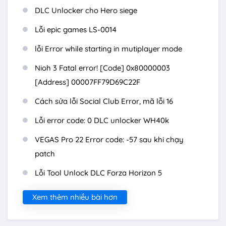
DLC Unlocker cho Hero siege
Lỗi epic games LS-0014
lỗi Error while starting in mutiplayer mode
Nioh 3 Fatal error! [Code] 0x80000003
[Address] 00007FF79D69C22F
Cách sửa lỗi Social Club Error, mã lỗi 16
Lỗi error code: 0 DLC unlocker WH40k
VEGAS Pro 22 Error code: -57 sau khi chạy
patch
Lỗi Tool Unlock DLC Forza Horizon 5
Xem thêm nhiều bài hơn