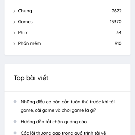
Chung
2622
Games
13370
Phim
34
Phần mềm
910
Top bài viết
Những điều cơ bản cần tuân thủ trước khi tải
game, cài game và chơi game là gì?
Hướng dẫn tắt chặn quảng cáo
Các lỗi thường gặp trong quá trình tải về