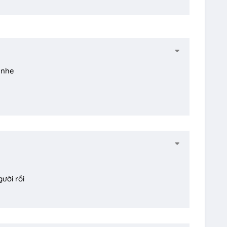
 nhe
ười rồi