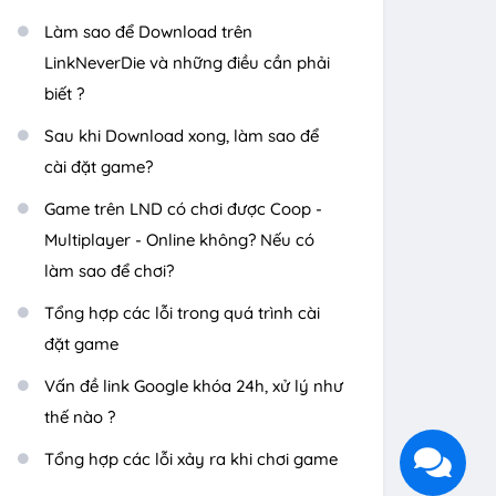
Làm sao để Download trên
LinkNeverDie và những điều cần phải
biết ?
Sau khi Download xong, làm sao để
cài đặt game?
Game trên LND có chơi được Coop -
Multiplayer - Online không? Nếu có
làm sao để chơi?
Tổng hợp các lỗi trong quá trình cài
đặt game
Vấn đề link Google khóa 24h, xử lý như
thế nào ?
Tổng hợp các lỗi xảy ra khi chơi game