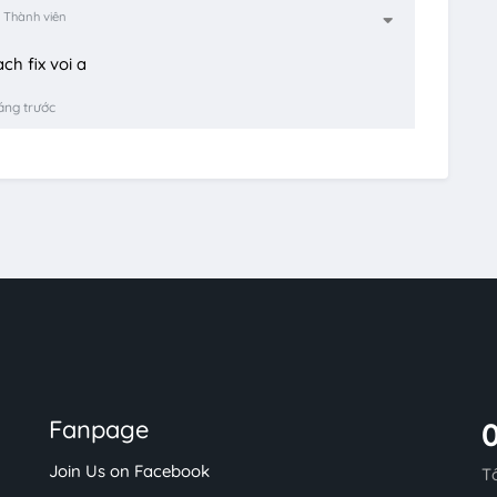
Thành viên
ch fix voi a
áng trước
Fanpage
Join Us on Facebook
T