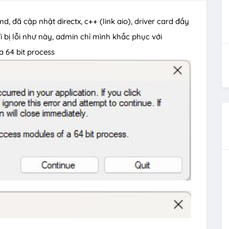
 đã cập nhật directx, c++ (link aio), driver card đầy
 bị lỗi như này, admin chỉ mình khắc phục với
a 64 bit process