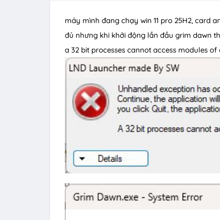
máy mình đang chạy win 11 pro 25H2, card amd,
đủ nhưng khi khởi động lần đầu grim dawn thì
a 32 bit processes cannot access modules of 