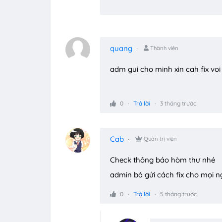
quang
Thành viên
adm gui cho minh xin cah fix voi
0
Trả lời
3 tháng trước
Cab
Quản trị viên
Check thông báo hòm thư nhé
admin bá gửi cách fix cho mọi ng
0
Trả lời
5 tháng trước