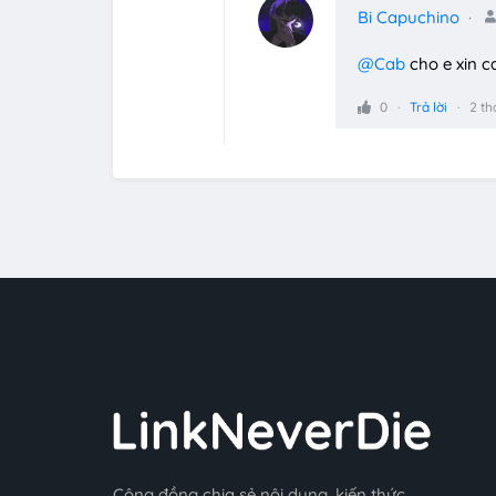
Bi Capuchino
@Cab
cho e xin ca
0
Trả lời
2 th
Cộng đồng chia sẻ nội dung, kiến thức