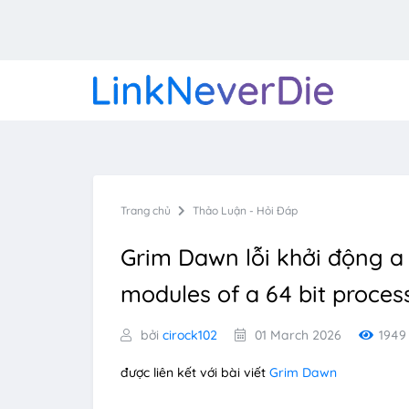
Trang chủ
Thảo Luận - Hỏi Đáp
Grim Dawn lỗi khởi động a 
modules of a 64 bit proces
bởi
cirock102
01 March 2026
1949
được liên kết với bài viết
Grim Dawn