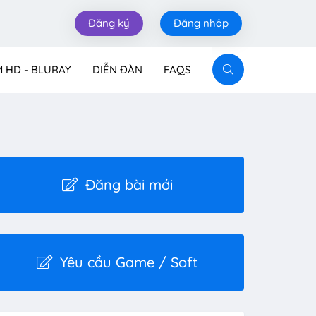
Đăng ký
Đăng nhập
M HD - BLURAY
DIỄN ĐÀN
FAQS
Đăng bài mới
Yêu cầu Game / Soft