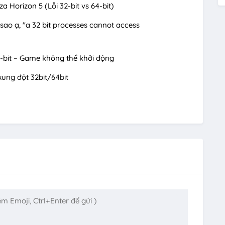
 Horizon 5 (Lỗi 32-bit vs 64-bit)
sao ạ, "a 32 bit processes cannot access
4-bit – Game không thể khởi động
xung đột 32bit/64bit