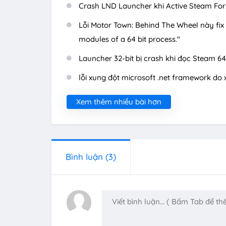
Crash LND Launcher khi Active Steam Forza
Lỗi Motor Town: Behind The Wheel này fix 
modules of a 64 bit process."
Launcher 32-bit bị crash khi đọc Steam 6
lỗi xung đột microsoft .net framework do 
Xem thêm nhiều bài hơn
Bình luận
(3)