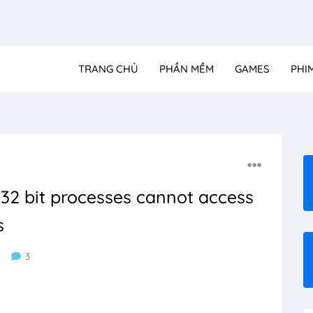
TRANG CHỦ
PHẦN MỀM
GAMES
PHI
32 bit processes cannot access
s
3