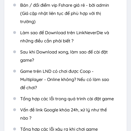
Bán / đổi điểm vip Fshare giá rẻ - bởi admin
(Giá cập nhật liên tục để phù hợp với thị
trường)
Làm sao để Download trên LinkNeverDie và
những điều cần phải biết ?
Sau khi Download xong, làm sao để cài đặt
game?
Game trên LND có chơi được Coop -
Multiplayer - Online không? Nếu có làm sao
để chơi?
Tổng hợp các lỗi trong quá trình cài đặt game
Vấn đề link Google khóa 24h, xử lý như thế
nào ?
Tổng hợp các lỗi xảy ra khi chơi game