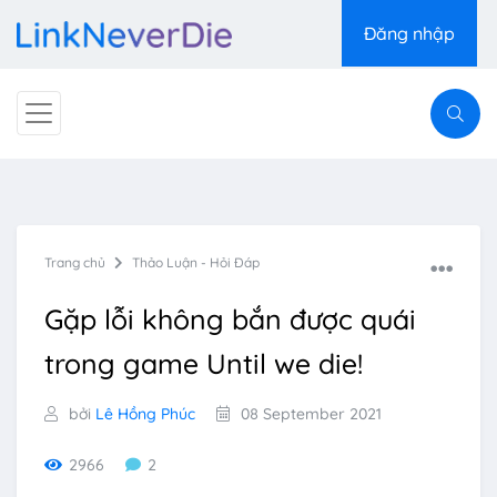
Đăng nhập
Trang chủ
Thảo Luận - Hỏi Đáp
Gặp lỗi không bắn được quái
trong game Until we die!
bởi
Lê Hồng Phúc
08 September 2021
2966
2