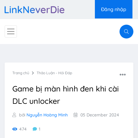
Đăng nhập
Trang chủ
Thảo Luận - Hỏi Đáp
Game bị màn hình đen khi cài
DLC unlocker
bởi
Nguyễn Hoàng Minh
05 December 2024
474
1