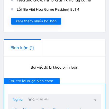
Feed and Grow: Fish bị crash khi chạy game
Lỗi file Việt Hóa Game Resident Evil 4
Xem thêm nhiều bài hơn
Bình luận
(1)
Bài viết đã bị khóa bình luận
Câu trả lời được bình chọn
Nghia
Quản trị viên