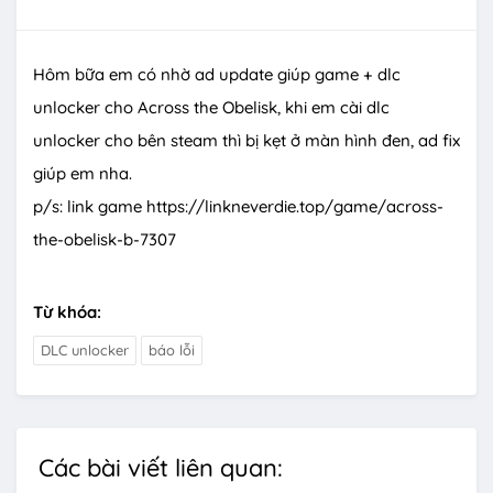
Hôm bữa em có nhờ ad update giúp game + dlc
unlocker cho Across the Obelisk, khi em cài dlc
unlocker cho bên steam thì bị kẹt ở màn hình đen, ad fix
giúp em nha.
p/s: link game https://linkneverdie.top/game/across-
the-obelisk-b-7307
Từ khóa:
DLC unlocker
báo lỗi
Các bài viết liên quan: