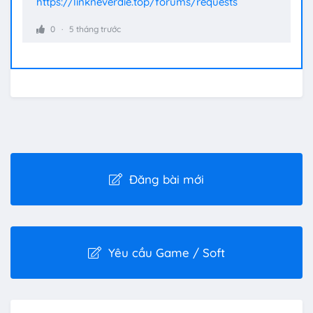
https://linkneverdie.top/forums/requests
0
5 tháng trước
Đăng bài mới
Yêu cầu Game / Soft