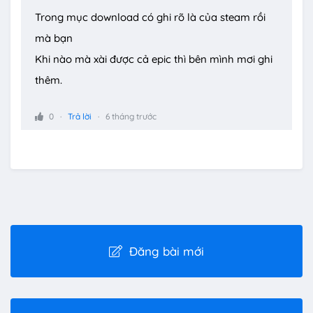
Trong mục download có ghi rõ là của steam rồi
mà bạn
Khi nào mà xài được cả epic thì bên mình mơi ghi
thêm.
0
Trả lời
6 tháng trước
Đăng bài mới