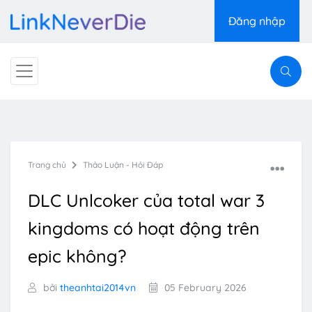
Đăng nhập
Trang chủ
Thảo Luận - Hỏi Đáp
DLC Unlcoker của total war 3
kingdoms có hoạt động trên
epic không?
bởi
theanhtai2014vn
05 February 2026