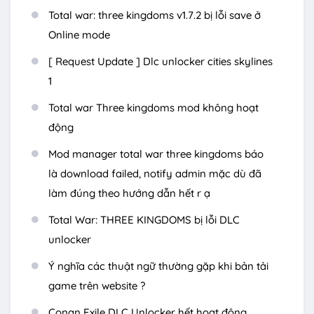
Total war: three kingdoms v1.7.2 bị lỗi save ở
Online mode
[ Request Update ] Dlc unlocker cities skylines
1
Total war Three kingdoms mod không hoạt
động
Mod manager total war three kingdoms báo
là download failed, notify admin mặc dù đã
làm đúng theo hướng dẫn hết r ạ
Total War: THREE KINGDOMS bị lỗi DLC
unlocker
Ý nghĩa các thuật ngữ thường gặp khi bản tải
game trên website ?
Conan Exile DLC Unlocker hết hoạt động