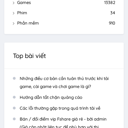
Games
13382
Phim
34
Phần mềm
910
Top bài viết
Những điều cơ bản cần tuân thủ trước khi tải
game, cài game và chơi game là gì?
Hướng dẫn tắt chặn quảng cáo
Các lỗi thường gặp trong quá trình tải về
Bán / đổi điểm vip Fshare giá rẻ - bởi admin
(Giá cập nhật liên tục để phù hợp với thị