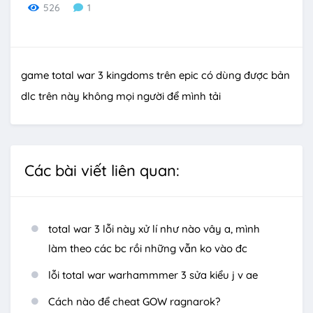
526
1
game total war 3 kingdoms trên epic có dùng được bản
dlc trên này không mọi người để mình tải
Các bài viết liên quan:
total war 3 lỗi này xử lí như nào vây a, mình
làm theo các bc rồi những vẫn ko vào đc
lỗi total war warhammmer 3 sửa kiểu j v ae
Cách nào để cheat GOW ragnarok?