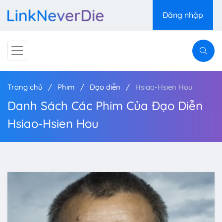
Đăng nhập
Trang chủ
Phim
Đạo diễn
Hsiao-Hsien Hou
Danh Sách Các Phim Của Đạo Diễn
Hsiao-Hsien Hou