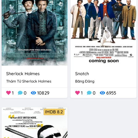
Sherlock Holmes
Snatch
Thám Tử Sherlock Holmes
Băng Đảng
1
0
10829
1
0
6955
IMDB 8.2