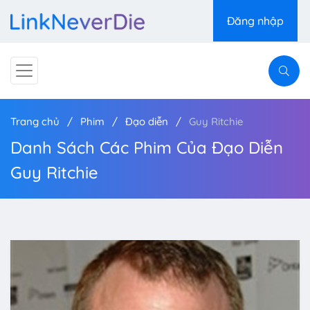
Đăng nhập
Trang chủ
Phim
Đạo diễn
Guy Ritchie
Danh Sách Các Phim Của Đạo Diễn
Guy Ritchie