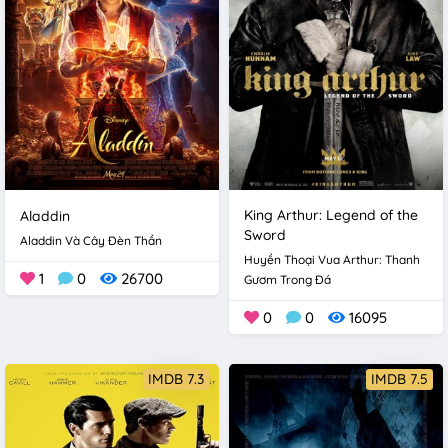
King Arthur: Legend of the
Aladdin
Sword
Aladdin Và Cây Đèn Thần
Huyền Thoại Vua Arthur: Thanh
1
0
26700
Gươm Trong Đá
0
0
16095
IMDB 7.3
IMDB 7.5