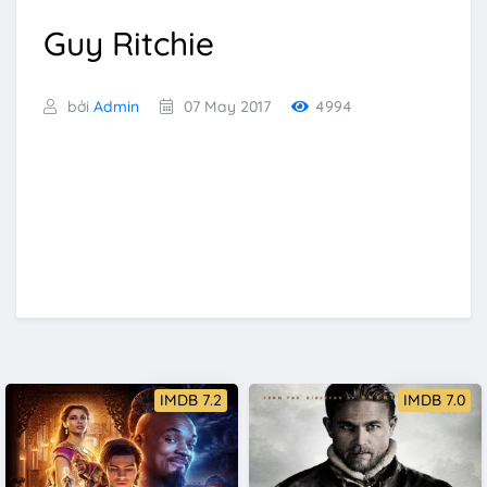
Guy Ritchie
bởi
Admin
07 May 2017
4994
IMDB 7.2
IMDB 7.0