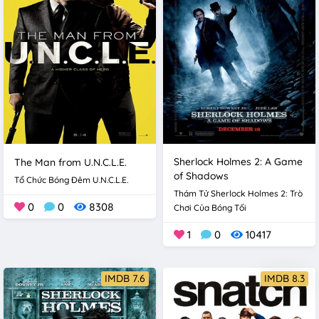
Sherlock Holmes 2: A Game
The Man from U.N.C.L.E.
of Shadows
Tổ Chức Bóng Đêm U.N.C.L.E.
Thám Tử Sherlock Holmes 2: Trò
0
0
8308
Chơi Của Bóng Tối
1
0
10417
IMDB 7.6
IMDB 8.3