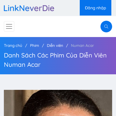
Đăng nhập
Trang chủ
Phim
Diễn viên
Numan Acar
Danh Sách Các Phim Của Diễn Viên
Numan Acar