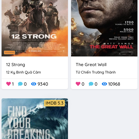
12 Strong
The Great Wall
12 Kỵ Binh Quả Cảm
Tử Chiến Trường Thành
1
0
9340
0
0
10968
IMDB 5.3