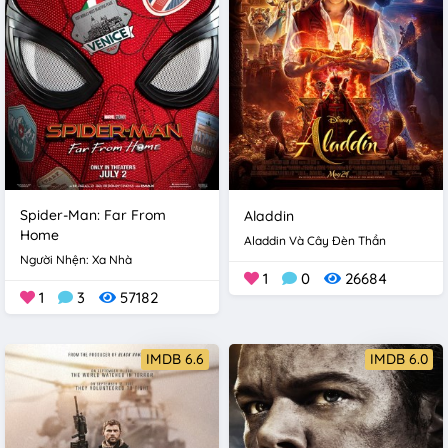
Spider-Man: Far From
Aladdin
Home
Aladdin Và Cây Đèn Thần
Người Nhện: Xa Nhà
1
0
26684
1
3
57182
IMDB 6.6
IMDB 6.0