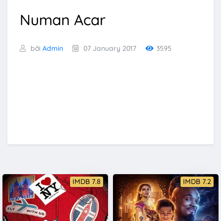
Numan Acar
bởi
Admin
07 January 2017
3595
IMDB 7.8
IMDB 7.2