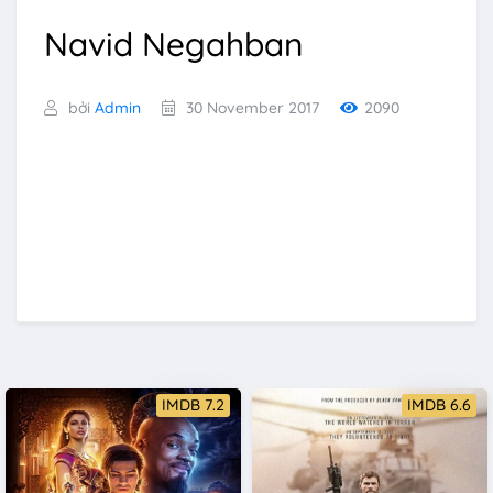
Navid Negahban
bởi
Admin
30 November 2017
2090
IMDB 7.2
IMDB 6.6