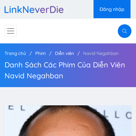
Đăng nhập
Trang chủ
Phim
Diễn viên
Navid Negahban
Danh Sách Các Phim Của Diễn Viên
Navid Negahban