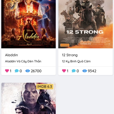
Aladdin
12 Strong
Aladdin Và Cây Đèn Thần
12 Kỵ Binh Quả Cảm
1
0
26700
1
0
9342
IMDB 6.3