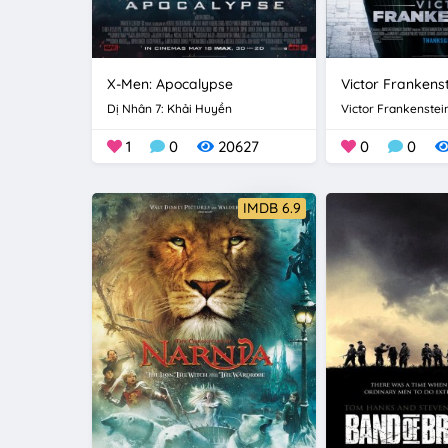
X-Men: Apocalypse
Victor Frankens
Dị Nhân 7: Khải Huyền
Victor Frankenstei
1
0
20627
0
0
IMDB 6.9