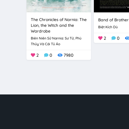
The Chronicles of Narnia: The
Band of Brother
Lion, the Witch and the
Biệt Kích Dù
Wardrobe
2
0
Biên Niên Sử Narnia: Sư Tử, Phù
Thủy Và Cái Tủ Áo
2
0
7980