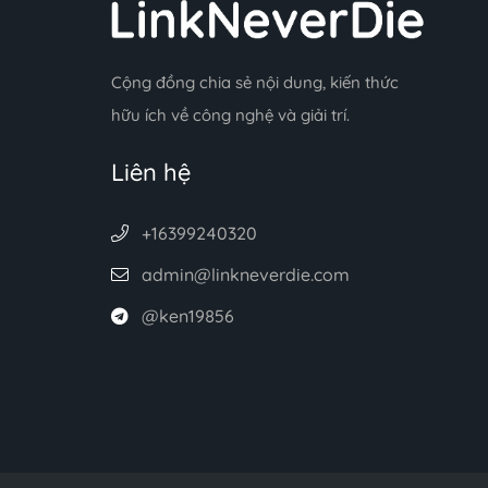
Cộng đồng chia sẻ nội dung, kiến thức
hữu ích về công nghệ và giải trí.
Liên hệ
+16399240320
admin@linkneverdie.com
@ken19856