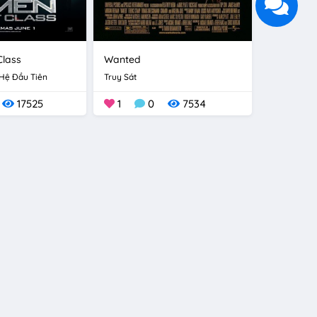
Class
Wanted
 Hệ Đầu Tiên
Truy Sát
17525
1
0
7534