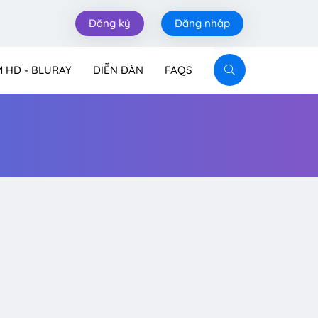
Đăng ký
Đăng nhập
M HD - BLURAY
DIỄN ĐÀN
FAQS