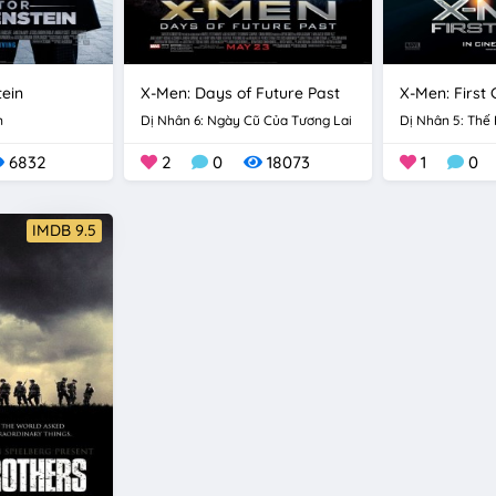
tein
X-Men: Days of Future Past
X-Men: First 
n
Dị Nhân 6: Ngày Cũ Của Tương Lai
Dị Nhân 5: Thế
6832
2
0
18073
1
0
IMDB 9.5