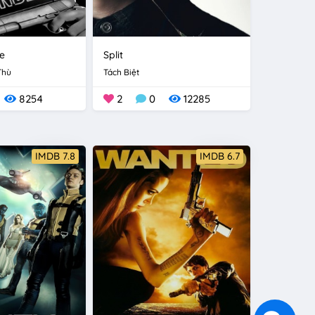
e
Split
Thù
Tách Biệt
8254
2
0
12285
IMDB 7.8
IMDB 6.7