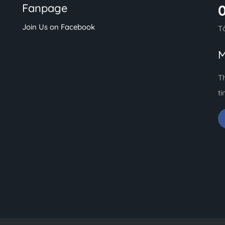
Fanpage
Join Us on Facebook
T
M
T
ti