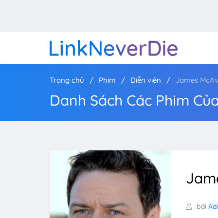
Trang chủ
Phim
Diễn viên
James McA
Danh Sách Các Phim Củ
Jam
bởi
Ad