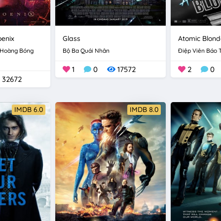
oenix
Glass
Atomic Blond
 Hoàng Bóng
Bộ Ba Quái Nhân
Điệp Viên Báo 
1
0
17572
2
0
32672
IMDB 6.0
IMDB 8.0