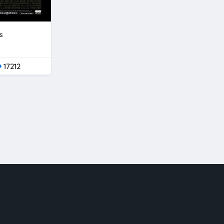
s
17212