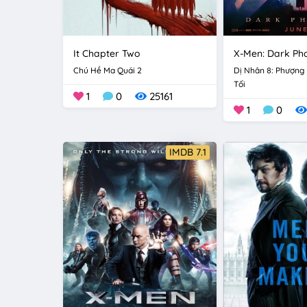
It Chapter Two
X-Men: Dark Ph
Chú Hề Ma Quái 2
Dị Nhân 8: Phượng
Tối
1
0
25161
1
0
IMDB 7.1