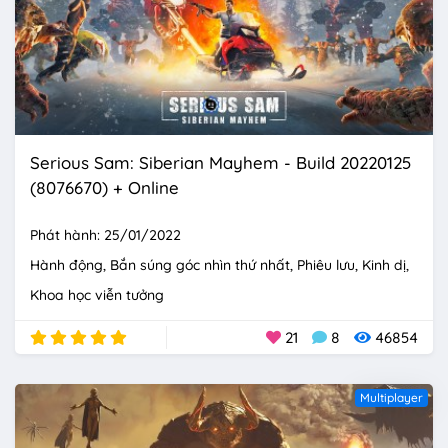
Serious Sam: Siberian Mayhem - Build 20220125
(8076670) + Online
Phát hành: 25/01/2022
Hành động
Bắn súng góc nhìn thứ nhất
Phiêu lưu
Kinh dị
Khoa học viễn tưởng
21
8
46854
Multiplayer