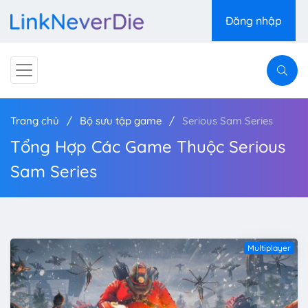
Đăng nhập
Trang chủ
Bộ sưu tập game
Serious Sam Series
Tổng Hợp Các Game Thuộc Serious
Sam Series
Multiplayer