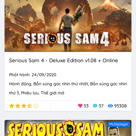
Serious Sam 4 - Deluxe Edition v1.08 + Online
Phát hành: 24/09/2020
Hành động
Bắn súng góc nhìn thứ nhất
Bắn súng góc nhìn
thứ 3
Phiêu lưu
Thế giới mở
53
37
93308
Multiplayer