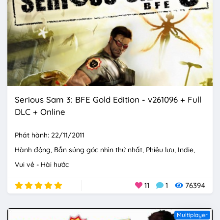
Serious Sam 3: BFE Gold Edition - v261096 + Full
DLC + Online
Phát hành: 22/11/2011
Hành động
Bắn súng góc nhìn thứ nhất
Phiêu lưu
Indie
Vui vẻ - Hài hước
11
1
76394
Multiplayer