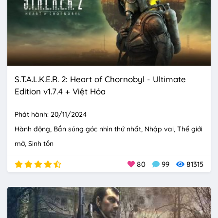
S.T.A.L.K.E.R. 2: Heart of Chornobyl - Ultimate
Edition v1.7.4 + Việt Hóa
Phát hành: 20/11/2024
Hành động
Bắn súng góc nhìn thứ nhất
Nhập vai
Thế giới
mở
Sinh tồn
80
99
81315