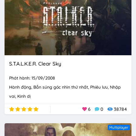
S.T.A.L.K.E.R. Clear Sky
Phát hành: 15/09/2008
Hành động
Bắn súng góc nhìn thứ nhất
Phiêu lưu
Nhập
vai
Kinh dị
6
0
38784
Multiplayer