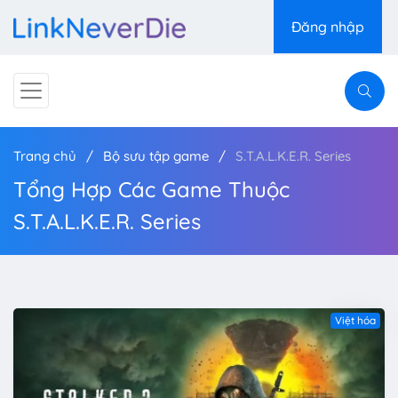
Đăng nhập
Trang chủ
Bộ sưu tập game
S.T.A.L.K.E.R. Series
Tổng Hợp Các Game Thuộc
S.T.A.L.K.E.R. Series
Việt hóa