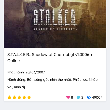
S.T.A.L.K.E.R.: Shadow of Chernobyl v1.0006 +
Online
Phát hành: 20/03/2007
Hành động
Bắn súng góc nhìn thứ nhất
Phiêu lưu
Nhập
vai
Kinh dị
8
2
49004