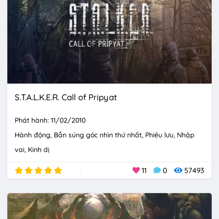
S.T.A.L.K.E.R. Call of Pripyat
Phát hành: 11/02/2010
Hành động
Bắn súng góc nhìn thứ nhất
Phiêu lưu
Nhập
vai
Kinh dị
11
0
57493