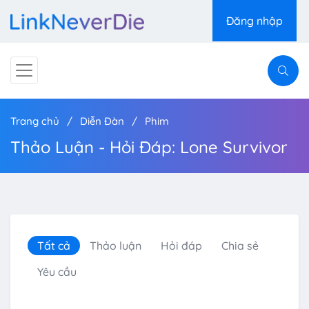
Đăng nhập
Trang chủ
Diễn Đàn
Phim
Thảo Luận - Hỏi Đáp: Lone Survivor
Tất cả
Thảo luận
Hỏi đáp
Chia sẻ
Yêu cầu