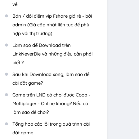
về
Bán / đổi điểm vip Fshare giá rẻ - bởi
admin (Giá cập nhật liên tục để phù
hợp với thị trường)
Làm sao để Download trên
LinkNeverDie và những điều cần phải
biết ?
Sau khi Download xong, làm sao để
cài đặt game?
Game trên LND có chơi được Coop -
Multiplayer - Online không? Nếu có
làm sao để chơi?
Tổng hợp các lỗi trong quá trình cài
đặt game