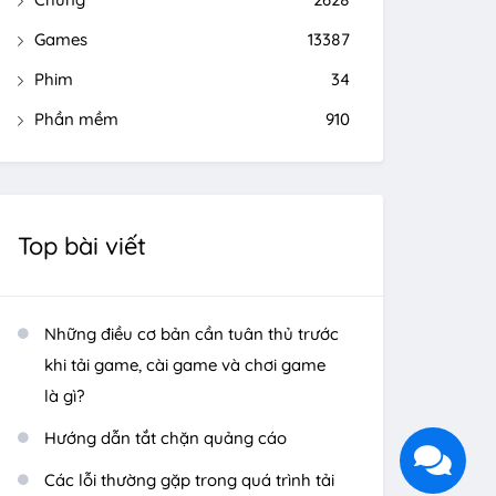
Games
13387
Phim
34
Phần mềm
910
Top bài viết
Những điều cơ bản cần tuân thủ trước
khi tải game, cài game và chơi game
là gì?
Hướng dẫn tắt chặn quảng cáo
Các lỗi thường gặp trong quá trình tải