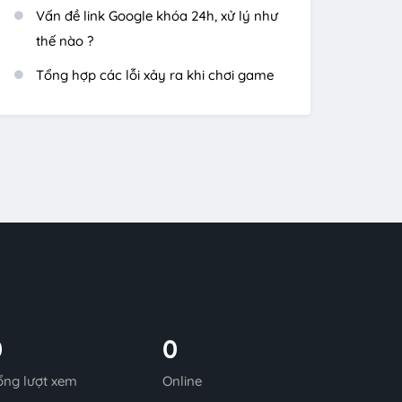
Vấn đề link Google khóa 24h, xử lý như
thế nào ?
Tổng hợp các lỗi xảy ra khi chơi game
0
0
ổng lượt xem
Online