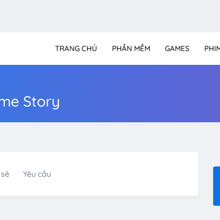
TRANG CHỦ
PHẦN MỀM
GAMES
PHI
ime Story
 sẻ
Yêu cầu