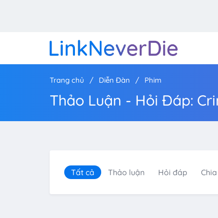
Trang chủ
Diễn Đàn
Phim
Thảo Luận - Hỏi Đáp: Cr
Tất cả
Thảo luận
Hỏi đáp
Chia