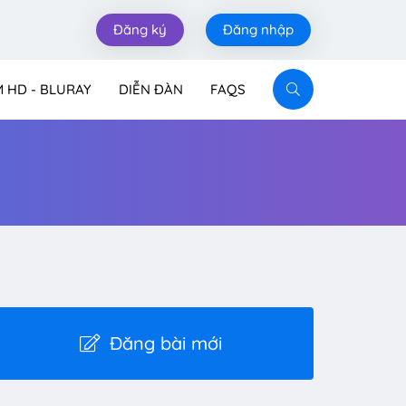
Đăng ký
Đăng nhập
M HD - BLURAY
DIỄN ĐÀN
FAQS
Đăng bài mới