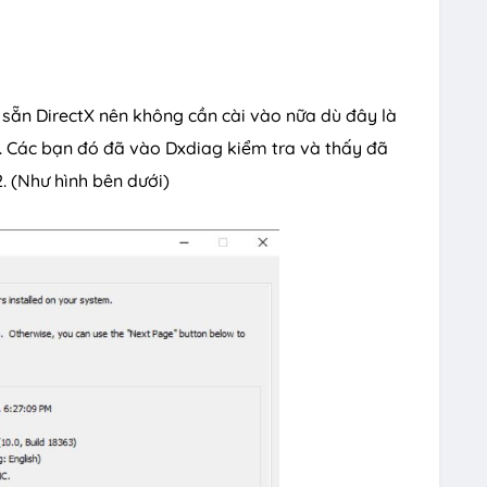
 sẵn DirectX nên không cần cài vào nữa dù đây là
. Các bạn đó đã vào Dxdiag kiểm tra và thấy đã
2. (Như hình bên dưới)