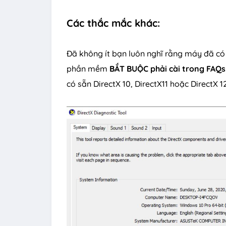
Các thắc mắc khác:
Đã không ít bạn luôn nghĩ rằng máy đã có
phần mềm
BẮT BUỘC phải cài trong FAQs
có sẵn DirectX 10, DirectX11 hoặc DirectX 1