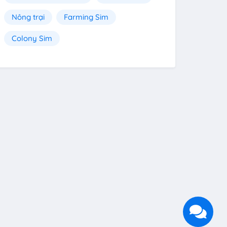
Nông trại
Farming Sim
Colony Sim