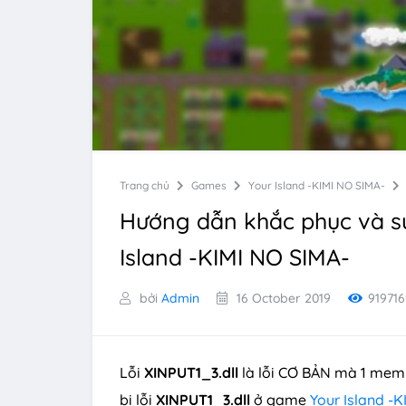
Trang chủ
Games
Your Island -KIMI NO SIMA-
Hướng dẫn khắc phục và sử
Island -KIMI NO SIMA-
bởi
Admin
16 October 2019
919716
Lỗi
XINPUT1_3.dll
là lỗi CƠ BẢN mà 1 mem
bị lỗi
XINPUT1_3.dll
ở game
Your Island -