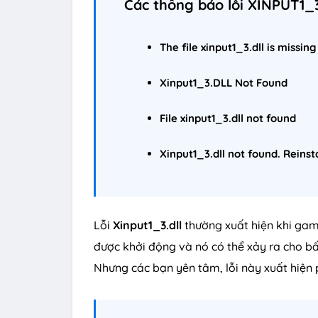
Các thông báo lỗi XINPUT1_3
The file xinput1_3.dll is missing
Xinput1_3.DLL Not Found
File xinput1_3.dll not found
Xinput1_3.dll not found. Reinsta
Lỗi
Xinput1_3.dll
thường xuất hiện khi ga
được khởi động và nó có thể xảy ra cho bấ
Nhưng các bạn yên tâm, lỗi này xuất hiện 