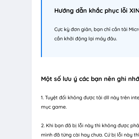
Hướng dẫn khắc phục lỗi XIN
Cực kỳ đơn giản, bạn chỉ cần tải Mic
cần khởi động lại máy đâu.
Một số lưu ý các bạn nên ghi nhớ
1. Tuyệt đối không được tải dll này trên 
mục game.
2. Khi bạn đã bị lỗi này thì không được phâ
mình đã từng cài hay chưa. Cứ bị lỗi này th