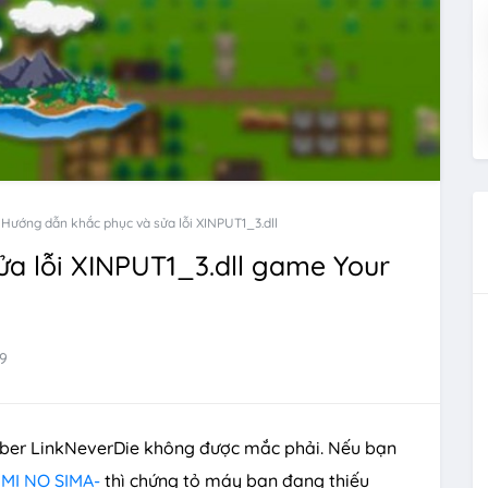
Hướng dẫn khắc phục và sửa lỗi XINPUT1_3.dll
a lỗi XINPUT1_3.dll game Your
9
ber LinkNeverDie không được mắc phải. Nếu bạn
KIMI NO SIMA-
thì chứng tỏ máy bạn đang thiếu