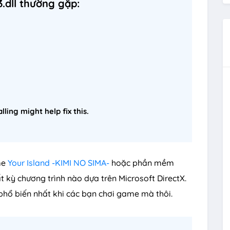
.dll thường gặp:
lling might help fix this.
me
Your Island -KIMI NO SIMA-
hoặc phần mềm
t kỳ chương trình nào dựa trên Microsoft DirectX.
phổ biến nhất khi các bạn chơi game mà thôi.