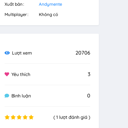
Xuất bản
Andymente
Multiplayer
Không có
20706
Lượt xem
3
Yêu thích
0
Bình luận
( 1 lượt đánh giá )