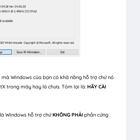
hất mà Windows của bạn có khả năng hỗ trợ chứ nó
tX trong máy hay là chưa. Tóm lại là:
HÃY CÀI
n là Windows hỗ trợ chứ
KHÔNG PHẢI
phần cứng