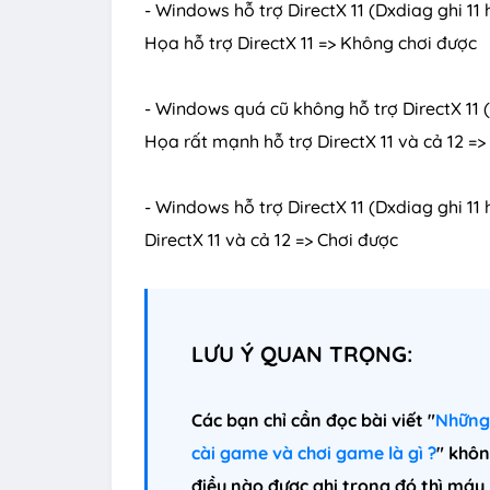
- Windows hỗ trợ DirectX 11 (Dxdiag ghi 
Họa hỗ trợ DirectX 11 => Không chơi được
- Windows quá cũ không hỗ trợ DirectX 11
Họa rất mạnh hỗ trợ DirectX 11 và cả 12 =
- Windows hỗ trợ DirectX 11 (Dxdiag ghi 1
DirectX 11 và cả 12 => Chơi được
LƯU Ý QUAN TRỌNG:
Các bạn chỉ cần đọc bài viết "
Những 
cài game và chơi game là gì ?
" khôn
điều nào được ghi trong đó thì máy