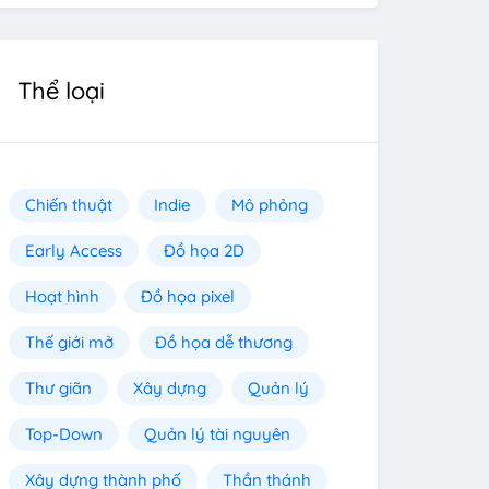
Thể loại
Chiến thuật
Indie
Mô phỏng
Early Access
Đồ họa 2D
Hoạt hình
Đồ họa pixel
Thế giới mở
Đồ họa dễ thương
Thư giãn
Xây dựng
Quản lý
Top-Down
Quản lý tài nguyên
Xây dựng thành phố
Thần thánh