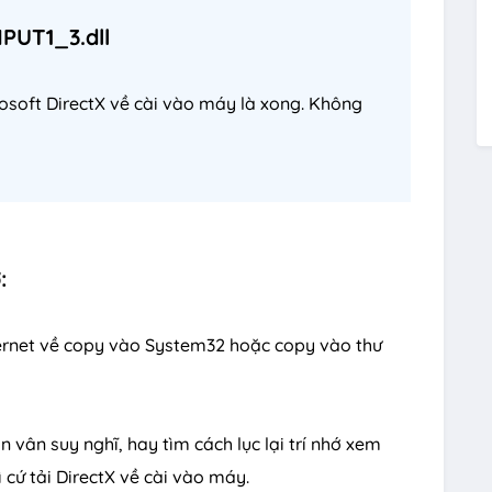
PUT1_3.dll
rosoft DirectX về cài vào máy là xong. Không
:
internet về copy vào System32 hoặc copy vào thư
n vân suy nghĩ, hay tìm cách lục lại trí nhớ xem
ì cứ tải DirectX về cài vào máy.