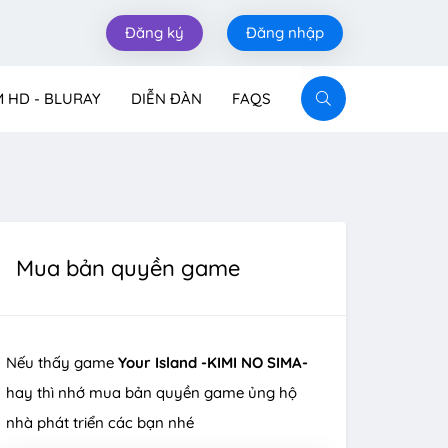
Đăng ký
Đăng nhập
M HD - BLURAY
DIỄN ĐÀN
FAQS
Mua bản quyền game
Nếu thấy game
Your Island -KIMI NO SIMA-
hay thì nhớ mua bản quyền game ủng hộ
nhà phát triển các bạn nhé