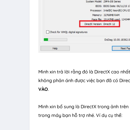
Mình xin trả lời rằng đó là DirectX cao n
không phản ánh được việc bạn đã có Direc
VÀO
.
Mình xin bổ sung là DirectX trong ảnh trê
trong máy bạn hỗ trợ nhé. Ví dụ cụ thể: