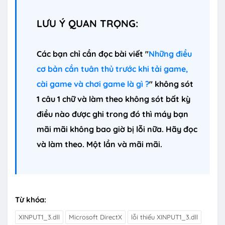
LƯU Ý QUAN TRỌNG:
Các bạn chỉ cần đọc bài viết "
Những điều
cơ bản cần tuân thủ trước khi tải game,
cài game và chơi game là gì ?
" không sót
1 câu 1 chữ và làm theo không sót bất kỳ
điều nào được ghi trong đó thì máy bạn
mãi mãi không bao giờ bị lỗi nữa. Hãy đọc
và làm theo. Một lần và mãi mãi.
Từ khóa:
XINPUT1_3.dll
Microsoft DirectX
lỗi thiếu XINPUT1_3.dll