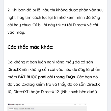
2. Khi bạn đã bị lỗi này thì không được phân vân suy
nghĩ, hay tìm cách lục lại trí nhớ xem mình đã từng
cài hay chưa. Cứ bị lỗi này thì cứ tải DirectX về cài
vào máy.
Các thắc mắc khác:
Đã không ít bạn luôn nghĩ rằng máy đã có sẵn
DirectX nên không cần cài vào nữa dù đây là phần
mềm
BẮT BUỘC phải cài trong FAQs
. Các bạn đó
đã vào Dxdiag kiểm tra và thấy đã có sẵn DirectX
10, DirectX11 hoặc DirectX 12. (Như hình bên dưới)