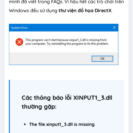
mình đã viết trong FAQs. Vì hầu hết các trò chơi trên
Windows đều sử dụng
thư viện đồ họa DirectX
.
Các thông báo lỗi XINPUT1_3.dll
thường gặp:
The file xinput1_3.dll is missing