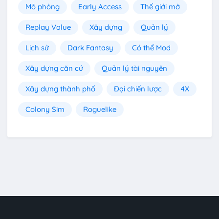
Mô phỏng
Early Access
Thế giới mở
Replay Value
Xây dựng
Quản lý
Lịch sử
Dark Fantasy
Có thể Mod
Xây dựng căn cứ
Quản lý tài nguyên
Xây dựng thành phố
Đại chiến lược
4X
Colony Sim
Roguelike