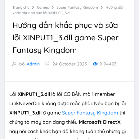
Trang chủ
Games
Super Fantasy Kingdom
Hướng dẫn
khắc phục và sửa lỗi XINPUT1_3.dll
Hướng dẫn khắc phục và sửa
lỗi XINPUT1_3.dll game Super
Fantasy Kingdom
bởi
Admin
24 October 2025
9194493
Lỗi
XINPUT1_3.dll
là lỗi CƠ BẢN mà 1 member
LinkNeverDie không được mắc phải. Nếu bạn bị lỗi
XINPUT1_3.dll
ở game
Super Fantasy Kingdom
thì
chứng tỏ máy bạn đang thiếu
Microsoft DirectX
,
hay nói cách khác bạn đã không tuân thủ những gì