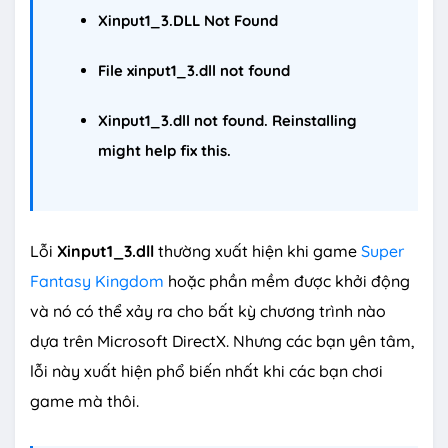
Xinput1_3.DLL Not Found
File xinput1_3.dll not found
Xinput1_3.dll not found. Reinstalling
might help fix this.
Lỗi
Xinput1_3.dll
thường xuất hiện khi game
Super
Fantasy Kingdom
hoặc phần mềm được khởi động
và nó có thể xảy ra cho bất kỳ chương trình nào
dựa trên Microsoft DirectX. Nhưng các bạn yên tâm,
lỗi này xuất hiện phổ biến nhất khi các bạn chơi
game mà thôi.