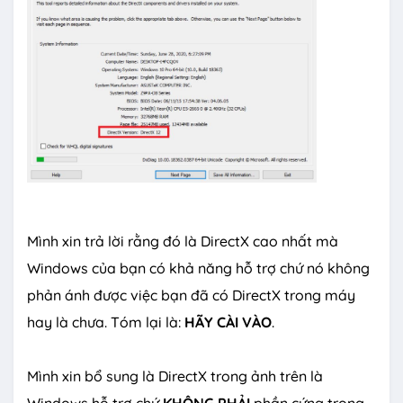
Mình xin trả lời rằng đó là DirectX cao nhất mà
Windows của bạn có khả năng hỗ trợ chứ nó không
phản ánh được việc bạn đã có DirectX trong máy
hay là chưa. Tóm lại là:
HÃY CÀI VÀO
.
Mình xin bổ sung là DirectX trong ảnh trên là