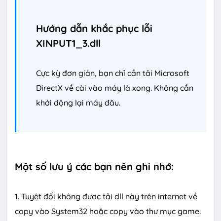
Hướng dẫn khắc phục lỗi
XINPUT1_3.dll
Cực kỳ đơn giản, bạn chỉ cần tải Microsoft
DirectX về cài vào máy là xong. Không cần
khởi động lại máy đâu.
Một số lưu ý các bạn nên ghi nhớ:
1. Tuyệt đối không được tải dll này trên internet về
copy vào System32 hoặc copy vào thư mục game.