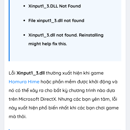
Xinput1_3.DLL Not Found
File xinput1_3.dll not found
Xinput1_3.dll not found. Reinstalling
might help fix this.
Lỗi
Xinput1_3.dll
thường xuất hiện khi game
Homura Hime
hoặc phần mềm được khởi động và
nó có thể xảy ra cho bất kỳ chương trình nào dựa
trên Microsoft DirectX. Nhưng các bạn yên tâm, lỗi
này xuất hiện phổ biến nhất khi các bạn chơi game
mà thôi.