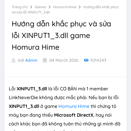
Trang chủ
Games
Homura Hime
Hướng dẫn khắc phục
và sửa lỗi XINPUT1_3.dll
Hướng dẫn khắc phục và sửa
lỗi XINPUT1_3.dll game
Homura Hime
bởi
Admin
04 March 2026
9214243
Lỗi
XINPUT1_3.dll
là lỗi CƠ BẢN mà 1 member
LinkNeverDie không được mắc phải. Nếu bạn bị lỗi
XINPUT1_3.dll
ở game
Homura Hime
thì chứng tỏ
máy bạn đang thiếu
Microsoft DirectX
, hay nói
cách khác bạn đã không tuân thủ những gì mình đã