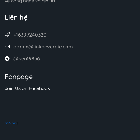
về công nghệ và giải trí.
Liên hệ
+16399240320
admin@linkneverdie.com
@ken19856
Fanpage
Join Us on Facebook
ric79 vin
|