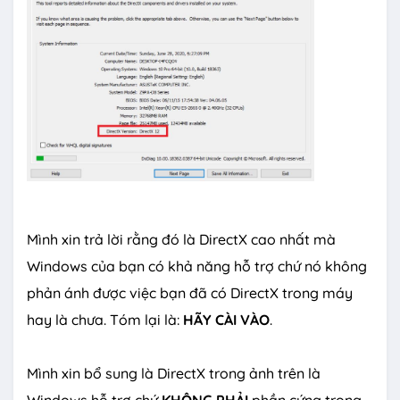
Mình xin trả lời rằng đó là DirectX cao nhất mà
Windows của bạn có khả năng hỗ trợ chứ nó không
phản ánh được việc bạn đã có DirectX trong máy
hay là chưa. Tóm lại là:
HÃY CÀI VÀO
.
Mình xin bổ sung là DirectX trong ảnh trên là