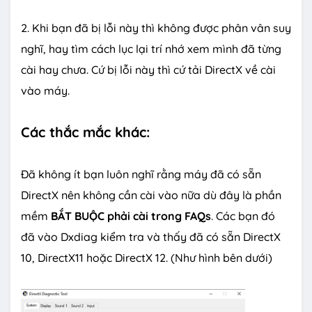
2. Khi bạn đã bị lỗi này thì không được phân vân suy
nghĩ, hay tìm cách lục lại trí nhớ xem mình đã từng
cài hay chưa. Cứ bị lỗi này thì cứ tải DirectX về cài
vào máy.
Các thắc mắc khác:
Đã không ít bạn luôn nghĩ rằng máy đã có sẵn
DirectX nên không cần cài vào nữa dù đây là phần
mềm
BẮT BUỘC phải cài trong FAQs
. Các bạn đó
đã vào Dxdiag kiểm tra và thấy đã có sẵn DirectX
10, DirectX11 hoặc DirectX 12. (Như hình bên dưới)