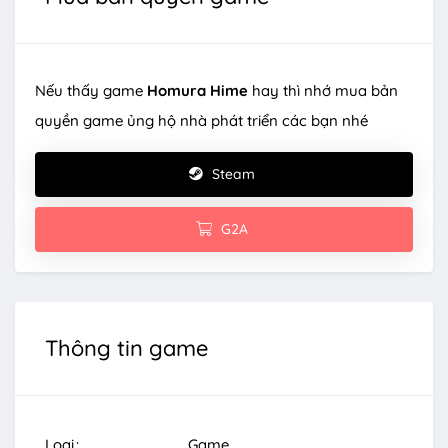
Nếu thấy game
Homura Hime
hay thì nhớ mua bản
quyền game ủng hộ nhà phát triển các bạn nhé
Steam
G2A
Thông tin game
Loại
Game