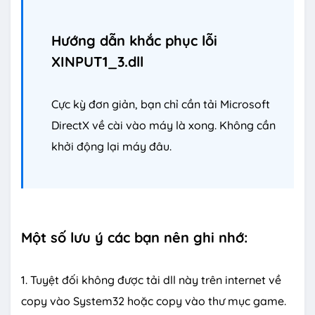
Hướng dẫn khắc phục lỗi
XINPUT1_3.dll
Cực kỳ đơn giản, bạn chỉ cần tải Microsoft
DirectX về cài vào máy là xong. Không cần
khởi động lại máy đâu.
Một số lưu ý các bạn nên ghi nhớ:
1. Tuyệt đối không được tải dll này trên internet về
copy vào System32 hoặc copy vào thư mục game.