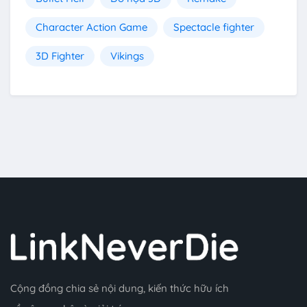
Character Action Game
Spectacle fighter
3D Fighter
Vikings
Cộng đồng chia sẻ nội dung, kiến thức hữu ích