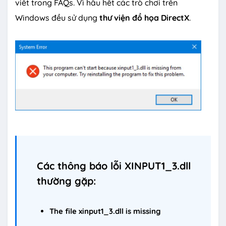
viết trong FAQs. Vì hầu hết các trò chơi trên
Windows đều sử dụng
thư viện đồ họa DirectX
.
Các thông báo lỗi XINPUT1_3.dll
thường gặp:
The file xinput1_3.dll is missing