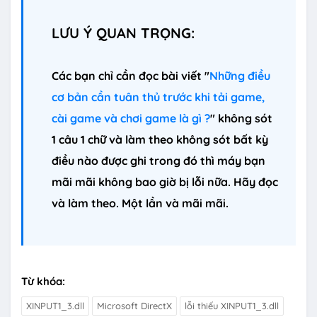
LƯU Ý QUAN TRỌNG:
Các bạn chỉ cần đọc bài viết "
Những điều
cơ bản cần tuân thủ trước khi tải game,
cài game và chơi game là gì ?
" không sót
1 câu 1 chữ và làm theo không sót bất kỳ
điều nào được ghi trong đó thì máy bạn
mãi mãi không bao giờ bị lỗi nữa. Hãy đọc
và làm theo. Một lần và mãi mãi.
Từ khóa:
XINPUT1_3.dll
Microsoft DirectX
lỗi thiếu XINPUT1_3.dll