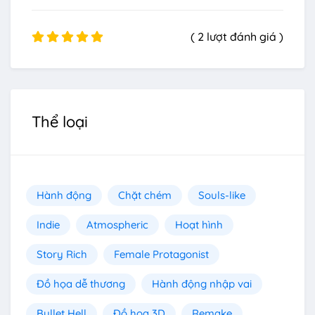
( 2 lượt đánh giá )
Thể loại
Hành động
Chặt chém
Souls-like
Indie
Atmospheric
Hoạt hình
Story Rich
Female Protagonist
Đồ họa dễ thương
Hành động nhập vai
Bullet Hell
Đồ họa 3D
Remake