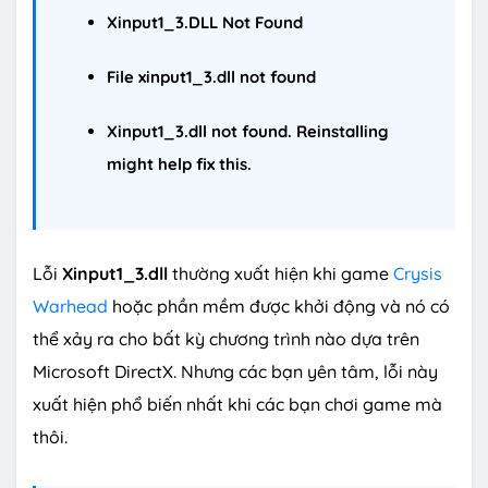
Xinput1_3.DLL Not Found
File xinput1_3.dll not found
Xinput1_3.dll not found. Reinstalling
might help fix this.
Lỗi
Xinput1_3.dll
thường xuất hiện khi game
Crysis
Warhead
hoặc phần mềm được khởi động và nó có
thể xảy ra cho bất kỳ chương trình nào dựa trên
Microsoft DirectX. Nhưng các bạn yên tâm, lỗi này
xuất hiện phổ biến nhất khi các bạn chơi game mà
thôi.