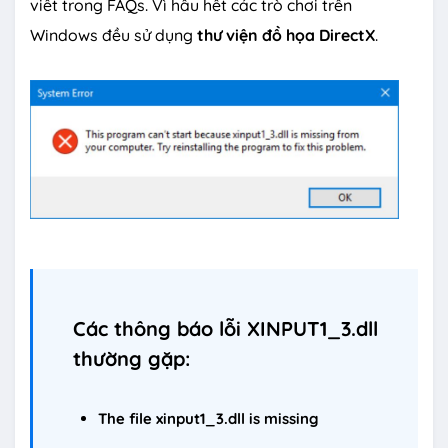
viết trong FAQs. Vì hầu hết các trò chơi trên
Windows đều sử dụng
thư viện đồ họa DirectX
.
Các thông báo lỗi XINPUT1_3.dll
thường gặp:
The file xinput1_3.dll is missing