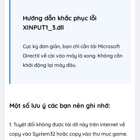
Hướng dẫn khắc phục lỗi
XINPUT1_3.dll
Cực kỳ đơn giản, bạn chỉ cần tải Microsoft
DirectX về cài vào máy là xong. Không cần
khởi động lại máy đâu.
Một số lưu ý các bạn nên ghi nhớ:
1. Tuyệt đối không được tải dll này trên internet về
copy vào System32 hoặc copy vào thư mục game.