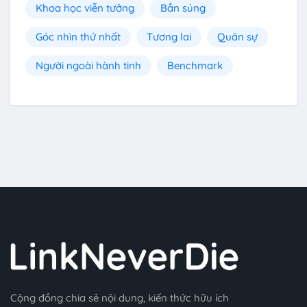
Khoa học viễn tưởng
Bắn súng
Góc nhìn thứ nhất
Tương lai
Quân sự
Người ngoài hành tinh
Benchmark
Cộng đồng chia sẻ nội dung, kiến thức hữu ích