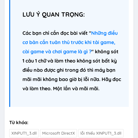
LƯU Ý QUAN TRỌNG:
Các bạn chỉ cần đọc bài viết "
Những điều
cơ bản cần tuân thủ trước khi tải game,
cài game và chơi game là gì ?
" không sót
1 câu 1 chữ và làm theo không sót bất kỳ
điều nào được ghi trong đó thì máy bạn
mãi mãi không bao giờ bị lỗi nữa. Hãy đọc
và làm theo. Một lần và mãi mãi.
Từ khóa:
XINPUT1_3.dll
Microsoft DirectX
lỗi thiếu XINPUT1_3.dll