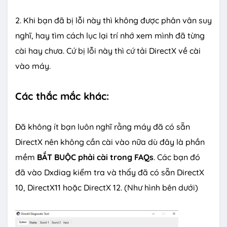
2. Khi bạn đã bị lỗi này thì không được phân vân suy
nghĩ, hay tìm cách lục lại trí nhớ xem mình đã từng
cài hay chưa. Cứ bị lỗi này thì cứ tải DirectX về cài
vào máy.
Các thắc mắc khác:
Đã không ít bạn luôn nghĩ rằng máy đã có sẵn
DirectX nên không cần cài vào nữa dù đây là phần
mềm
BẮT BUỘC phải cài trong FAQs
. Các bạn đó
đã vào Dxdiag kiểm tra và thấy đã có sẵn DirectX
10, DirectX11 hoặc DirectX 12. (Như hình bên dưới)