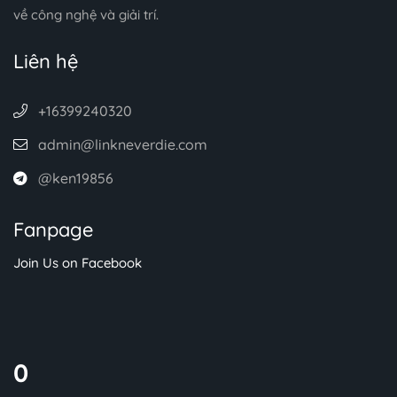
về công nghệ và giải trí.
Liên hệ
+16399240320
admin@linkneverdie.com
@ken19856
Fanpage
Join Us on Facebook
0