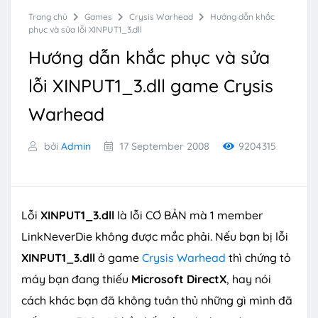
Trang chủ
Games
Crysis Warhead
Hướng dẫn khắc
phục và sửa lỗi XINPUT1_3.dll
Hướng dẫn khắc phục và sửa
lỗi XINPUT1_3.dll game Crysis
Warhead
bởi
Admin
17 September 2008
9204315
Lỗi
XINPUT1_3.dll
là lỗi CƠ BẢN mà 1 member
LinkNeverDie không được mắc phải. Nếu bạn bị lỗi
XINPUT1_3.dll
ở game
Crysis Warhead
thì chứng tỏ
máy bạn đang thiếu
Microsoft DirectX
, hay nói
cách khác bạn đã không tuân thủ những gì mình đã