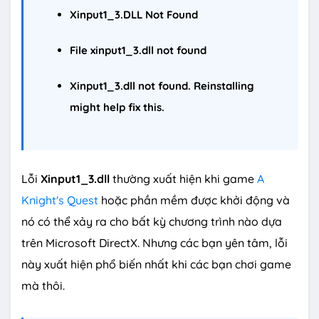
Xinput1_3.DLL Not Found
File xinput1_3.dll not found
Xinput1_3.dll not found. Reinstalling
might help fix this.
Lỗi
Xinput1_3.dll
thường xuất hiện khi game
A
Knight's Quest
hoặc phần mềm được khởi động và
nó có thể xảy ra cho bất kỳ chương trình nào dựa
trên Microsoft DirectX. Nhưng các bạn yên tâm, lỗi
này xuất hiện phổ biến nhất khi các bạn chơi game
mà thôi.