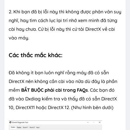
2. Khi bạn đã bị lỗi này thì không được phân vân suy
nghĩ, hay tìm cách lục lại trí nhớ xem mình đã từng
cài hay chưa. Cứ bị lỗi này thì cứ tải DirectX về cài
vào máy.
Các thắc mắc khác:
Đã không ít bạn luôn nghĩ rằng máy đã có sẵn
DirectX nên không cần cài vào nữa dù đây là phần
mềm
BẮT BUỘC phải cài trong FAQs
. Các bạn đó
đã vào Dxdiag kiểm tra và thấy đã có sẵn DirectX
10, DirectX11 hoặc DirectX 12. (Như hình bên dưới)