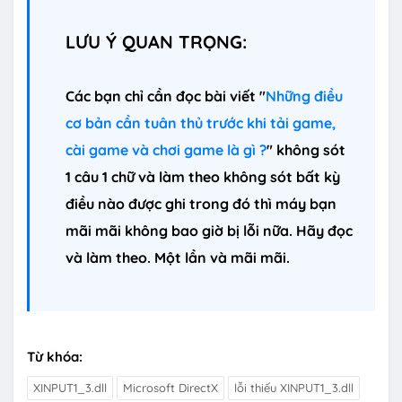
LƯU Ý QUAN TRỌNG:
Các bạn chỉ cần đọc bài viết "
Những điều
cơ bản cần tuân thủ trước khi tải game,
cài game và chơi game là gì ?
" không sót
1 câu 1 chữ và làm theo không sót bất kỳ
điều nào được ghi trong đó thì máy bạn
mãi mãi không bao giờ bị lỗi nữa. Hãy đọc
và làm theo. Một lần và mãi mãi.
Từ khóa:
XINPUT1_3.dll
Microsoft DirectX
lỗi thiếu XINPUT1_3.dll