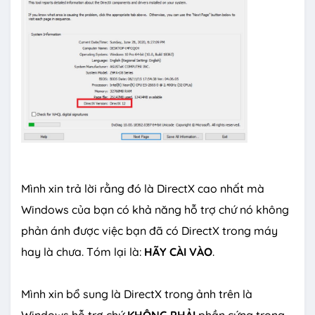
Mình xin trả lời rằng đó là DirectX cao nhất mà
Windows của bạn có khả năng hỗ trợ chứ nó không
phản ánh được việc bạn đã có DirectX trong máy
hay là chưa. Tóm lại là:
HÃY CÀI VÀO
.
Mình xin bổ sung là DirectX trong ảnh trên là