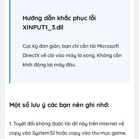
Hướng dẫn khắc phục lỗi
XINPUT1_3.dll
Cực kỳ đơn giản, bạn chỉ cần tải Microsoft
DirectX về cài vào máy là xong. Không cần
khởi động lại máy đâu.
Một số lưu ý các bạn nên ghi nhớ:
1. Tuyệt đối không được tải dll này trên internet về
copy vào System32 hoặc copy vào thư mục game.