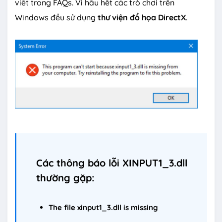
viết trong FAQs. Vì hầu hết các trò chơi trên
Windows đều sử dụng
thư viện đồ họa DirectX
.
Các thông báo lỗi XINPUT1_3.dll
thường gặp:
The file xinput1_3.dll is missing