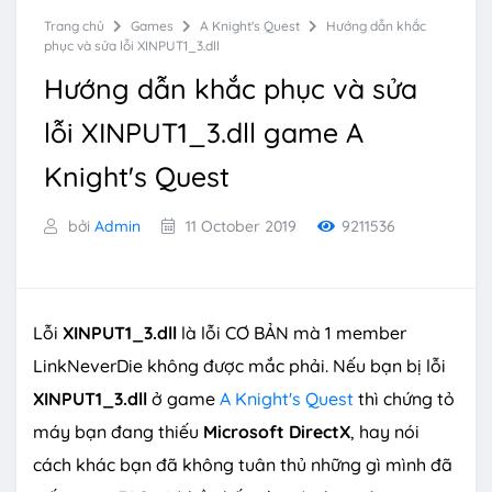
Trang chủ
Games
A Knight's Quest
Hướng dẫn khắc
phục và sửa lỗi XINPUT1_3.dll
Hướng dẫn khắc phục và sửa
lỗi XINPUT1_3.dll game A
Knight's Quest
bởi
Admin
11 October 2019
9211536
Lỗi
XINPUT1_3.dll
là lỗi CƠ BẢN mà 1 member
LinkNeverDie không được mắc phải. Nếu bạn bị lỗi
XINPUT1_3.dll
ở game
A Knight's Quest
thì chứng tỏ
máy bạn đang thiếu
Microsoft DirectX
, hay nói
cách khác bạn đã không tuân thủ những gì mình đã