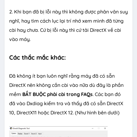
2. Khi bạn đã bị lỗi này thì không được phân vân suy
nghĩ, hay tìm cách lục lại trí nhớ xem mình đã từng
cài hay chưa. Cứ bị lỗi này thì cứ tải DirectX về cài
vào máy.
Các thắc mắc khác:
Đã không ít bạn luôn nghĩ rằng máy đã có sẵn
DirectX nên không cần cài vào nữa dù đây là phần
mềm
BẮT BUỘC phải cài trong FAQs
. Các bạn đó
đã vào Dxdiag kiểm tra và thấy đã có sẵn DirectX
10, DirectX11 hoặc DirectX 12. (Như hình bên dưới)