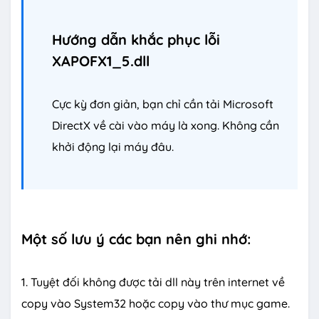
Hướng dẫn khắc phục lỗi
XAPOFX1_5.dll
Cực kỳ đơn giản, bạn chỉ cần tải Microsoft
DirectX về cài vào máy là xong. Không cần
khởi động lại máy đâu.
Một số lưu ý các bạn nên ghi nhớ:
1. Tuyệt đối không được tải dll này trên internet về
copy vào System32 hoặc copy vào thư mục game.