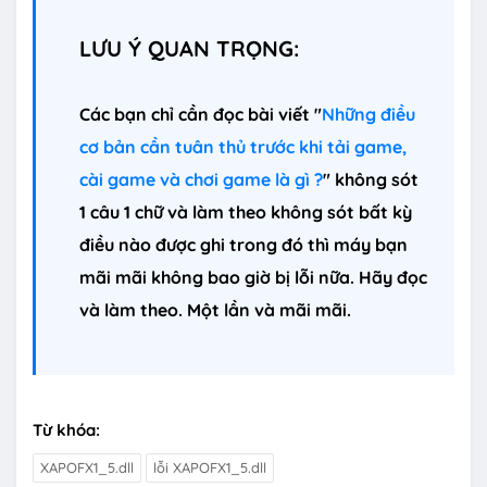
LƯU Ý QUAN TRỌNG:
Các bạn chỉ cần đọc bài viết "
Những điều
cơ bản cần tuân thủ trước khi tải game,
cài game và chơi game là gì ?
" không sót
1 câu 1 chữ và làm theo không sót bất kỳ
điều nào được ghi trong đó thì máy bạn
mãi mãi không bao giờ bị lỗi nữa. Hãy đọc
và làm theo. Một lần và mãi mãi.
Từ khóa:
XAPOFX1_5.dll
lỗi XAPOFX1_5.dll