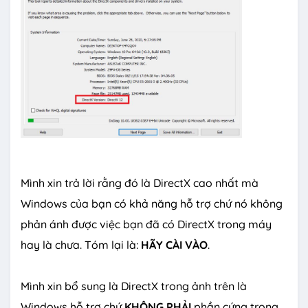
Mình xin trả lời rằng đó là DirectX cao nhất mà
Windows của bạn có khả năng hỗ trợ chứ nó không
phản ánh được việc bạn đã có DirectX trong máy
hay là chưa. Tóm lại là:
HÃY CÀI VÀO
.
Mình xin bổ sung là DirectX trong ảnh trên là
Windows hỗ trợ chứ
KHÔNG PHẢI
phần cứng trong