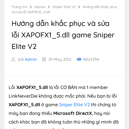
Trang chủ
Games
Sniper Elite V2
Hướng dẫn khắc phục
và sửa lỗi XAPOFX1_5.dll
Hướng dẫn khắc phục và sửa
lỗi XAPOFX1_5.dll game Sniper
Elite V2
bởi
Admin
01 May 2012
8824334
Lỗi
XAPOFX1_5.dll
là lỗi CƠ BẢN mà 1 member
LinkNeverDie không được mắc phải. Nếu bạn bị lỗi
XAPOFX1_5.dll
ở game
Sniper Elite V2
thì chứng tỏ
máy bạn đang thiếu
Microsoft DirectX
, hay nói
cách khác bạn đã không tuân thủ những gì mình đã