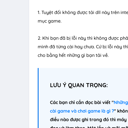
1. Tuyệt đối không được tải dll này trên 
mục game.
2. Khi bạn đã bị lỗi này thì không được phâ
mình đã từng cài hay chưa. Cứ bị lỗi này th
cho bằng hết những gì bạn tải về.
LƯU Ý QUAN TRỌNG:
Các bạn chỉ cần đọc bài viết "
Những 
cài game và chơi game là gì ?
" khôn
điều nào được ghi trong đó thì máy
đọc và làm theo. Một lần và mãi mã