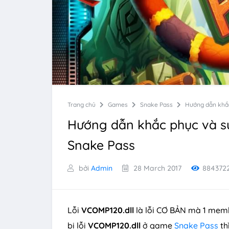
Trang chủ
Games
Snake Pass
Hướng dẫn khắc
Hướng dẫn khắc phục và s
Snake Pass
bởi
Admin
28 March 2017
884372
Lỗi
VCOMP120.dll
là lỗi CƠ BẢN mà 1 mem
bị lỗi
VCOMP120.dll
ở game
Snake Pass
th