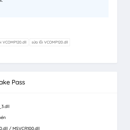
i VCOMP120.dll
sửa lỗi VCOMP120.dll
ake Pass
3.dll
nén
.dll / MSVCR100.dll