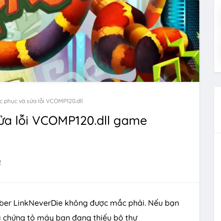
 phục và sửa lỗi VCOMP120.dll
ửa lỗi VCOMP120.dll game
2
ber LinkNeverDie không được mắc phải. Nếu bạn
ì chứng tỏ máy bạn đang thiếu
bộ thư