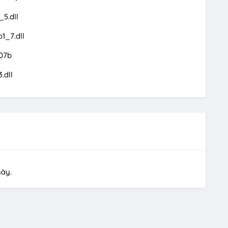
5.dll
1_7.dll
07b
.dll
này.