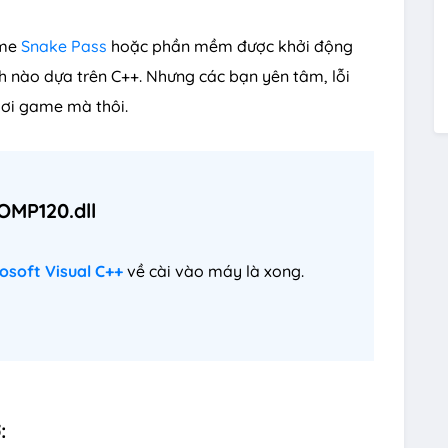
ame
Snake Pass
hoặc phần mềm được khởi động
nh nào dựa trên C++. Nhưng các bạn yên tâm, lỗi
hơi game mà thôi.
OMP120.dll
osoft Visual C++
về cài vào máy là xong.
: