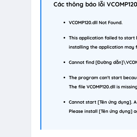
Các thông báo lỗi VCOMP120.
VCOMP120.dll
Not Found.
This application failed to star
installing the application may f
Cannot find [Đường dẫn]\VCOM
The program can't start becaus
The file VCOMP120.dll is missin
Cannot start [Tên ứng dụng]. A
Please install [Tên ứng dụng] a