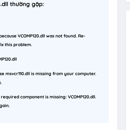
dll thường gặp:
t because VCOMP120.dll was not found. Re-
ix this problem.
P120.dll
e msvcr110.dll is missing from your computer.
g.
 required component is missing: VCOMP120.dll.
gain.