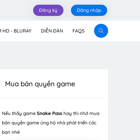
Đăng ký
Đăng nhập
M HD - BLURAY
DIỄN ĐÀN
FAQS
Mua bản quyền game
Nếu thấy game
Snake Pass
hay thì nhớ mua
bản quyền game ủng hộ nhà phát triển các
bạn nhé