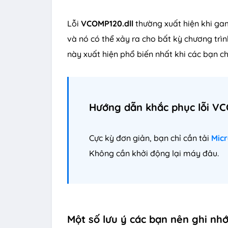
Lỗi
VCOMP120.dll
thường xuất hiện khi g
và nó có thể xảy ra cho bất kỳ chương trì
này xuất hiện phổ biến nhất khi các bạn c
Hướng dẫn khắc phục lỗi VC
Cực kỳ đơn giản, bạn chỉ cần tải
Micr
Không cần khởi động lại máy đâu.
Một số lưu ý các bạn nên ghi nhớ