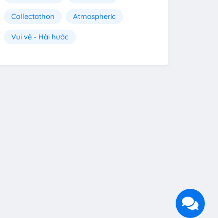
Collectathon
Atmospheric
Vui vẻ - Hài hước