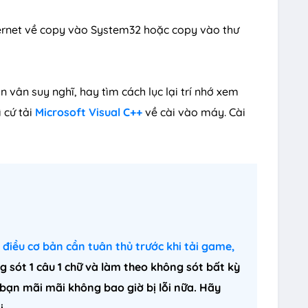
internet về copy vào System32 hoặc copy vào thư
n vân suy nghĩ, hay tìm cách lục lại trí nhớ xem
ì cứ tải
Microsoft Visual C++
về cài vào máy. Cài
điều cơ bản cần tuân thủ trước khi tải game,
g sót 1 câu 1 chữ và làm theo không sót bất kỳ
 bạn mãi mãi không bao giờ bị lỗi nữa. Hãy
i.