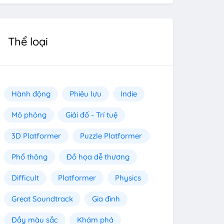
Thể loại
Hành động
Phiêu lưu
Indie
Mô phỏng
Giải đố - Trí tuệ
3D Platformer
Puzzle Platformer
Phổ thông
Đồ họa dễ thương
Difficult
Platformer
Physics
Great Soundtrack
Gia đình
Đầy màu sắc
Khám phá