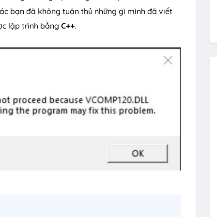
hác bạn đã không tuân thủ những gì mình đã viết
ợc lập trình bằng
C++
.