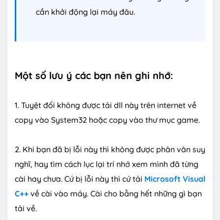
cần khởi động lại máy đâu.
Một số lưu ý các bạn nên ghi nhớ:
1. Tuyệt đối không được tải dll này trên internet về
copy vào System32 hoặc copy vào thư mục game.
2. Khi bạn đã bị lỗi này thì không được phân vân suy
nghĩ, hay tìm cách lục lại trí nhớ xem mình đã từng
cài hay chưa. Cứ bị lỗi này thì cứ tải
Microsoft Visual
C++
về cài vào máy. Cài cho bằng hết những gì bạn
tải về.