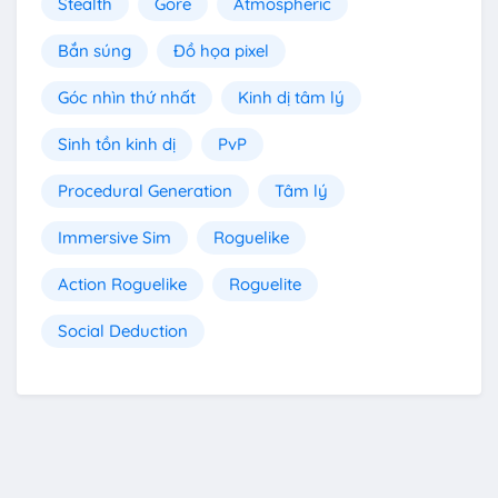
Stealth
Gore
Atmospheric
Bắn súng
Đồ họa pixel
Góc nhìn thứ nhất
Kinh dị tâm lý
Sinh tồn kinh dị
PvP
Procedural Generation
Tâm lý
Immersive Sim
Roguelike
Action Roguelike
Roguelite
Social Deduction