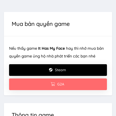
Mua bản quyền game
Nếu thấy game
It Has My Face
hay thì nhớ mua bản
quyền game ủng hộ nhà phát triển các bạn nhé
Steam
G2A
Thông tin game