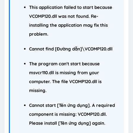
This application failed to start because
VCOMP120.dll was not found. Re-
installing the application may fix this
problem.
Cannot find [Đường dẫn]\VCOMP120.dll
The program can't start because
msvcr110.dll is missing from your
computer. The file VCOMP120.dll is
missing.
Cannot start [Tên ứng dụng]. A required
component is missing: VCOMP120.dll.
Please install [Tên ứng dụng] again.