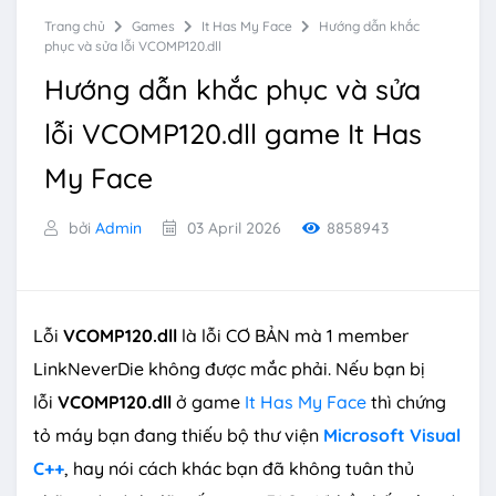
Trang chủ
Games
It Has My Face
Hướng dẫn khắc
phục và sửa lỗi VCOMP120.dll
Hướng dẫn khắc phục và sửa
lỗi VCOMP120.dll game It Has
My Face
bởi
Admin
03 April 2026
8858943
Lỗi
VCOMP120.dll
là lỗi CƠ BẢN mà 1 member
LinkNeverDie không được mắc phải. Nếu bạn bị
lỗi
VCOMP120.dll
ở game
It Has My Face
thì chứng
tỏ máy bạn đang thiếu
bộ thư viện
Microsoft Visual
C++
, hay nói cách khác bạn đã không tuân thủ