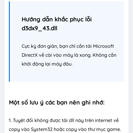
Hướng dẫn khắc phục lỗi
d3dx9_43.dll
Cực kỳ đơn giản, bạn chỉ cần tải Microsoft
DirectX về cài vào máy là xong. Không cần
khởi động lại máy đâu.
Một số lưu ý các bạn nên ghi nhớ:
1. Tuyệt đối không được tải dll này trên internet về
copy vào System32 hoặc copy vào thư mục game.