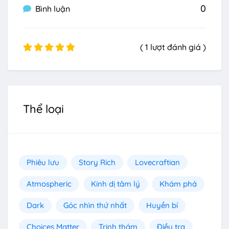
0
Bình luận
( 1 lượt đánh giá )
Thể loại
Phiêu lưu
Story Rich
Lovecraftian
Atmospheric
Kinh dị tâm lý
Khám phá
Dark
Góc nhìn thứ nhất
Huyền bí
Choices Matter
Trinh thám
Điều tra