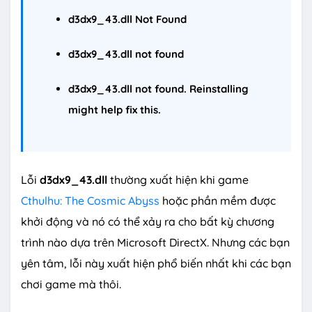
d3dx9_43.dll
Not Found
d3dx9_43.dll
not found
d3dx9_43.dll
not found. Reinstalling
might help fix this.
Lỗi
d3dx9_43.dll
thường xuất hiện khi game
Cthulhu: The Cosmic Abyss
hoặc phần mềm được
khởi động và nó có thể xảy ra cho bất kỳ chương
trình nào dựa trên Microsoft DirectX. Nhưng các bạn
yên tâm, lỗi này xuất hiện phổ biến nhất khi các bạn
chơi game mà thôi.