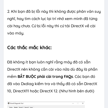
2. Khi bạn đã bị lỗi này thì không được phân vân suy
nghĩ, hay tìm cách lục lại trí nhớ xem mình đã từng
cài hay chưa. Cứ bị lỗi này thì cứ tải DirectX về cài
vào máy.
Các thắc mắc khác:
Đã không ít bạn luôn nghĩ rằng máy đã có sẵn
DirectX nên không cần cài vào nữa dù đây là phần
mềm
BẮT BUỘC phải cài trong FAQs
. Các bạn đó
đã vào Dxdiag kiểm tra và thấy đã có sẵn DirectX
10, DirectX11 hoặc DirectX 12. (Như hình bên dưới)