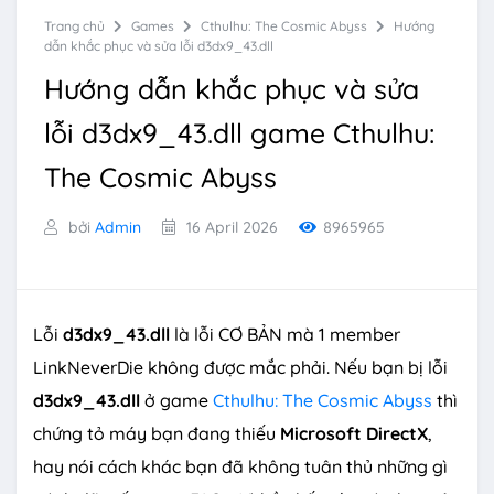
Trang chủ
Games
Cthulhu: The Cosmic Abyss
Hướng
dẫn khắc phục và sửa lỗi d3dx9_43.dll
Hướng dẫn khắc phục và sửa
lỗi d3dx9_43.dll game Cthulhu:
The Cosmic Abyss
bởi
Admin
16 April 2026
8965965
Lỗi
d3dx9_43.dll
là lỗi CƠ BẢN mà 1 member
LinkNeverDie không được mắc phải. Nếu bạn bị lỗi
d3dx9_43.dll
ở game
Cthulhu: The Cosmic Abyss
thì
chứng tỏ máy bạn đang thiếu
Microsoft DirectX
,
hay nói cách khác bạn đã không tuân thủ những gì