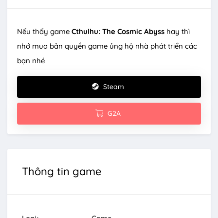
Nếu thấy game
Cthulhu: The Cosmic Abyss
hay thì
nhớ mua bản quyền game ủng hộ nhà phát triển các
bạn nhé
Steam
G2A
Thông tin game