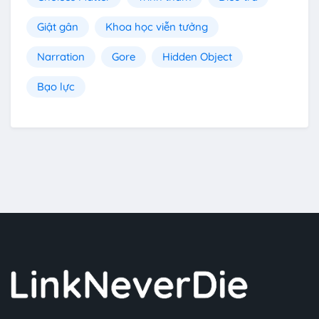
Giật gân
Khoa học viễn tưởng
Narration
Gore
Hidden Object
Bạo lực