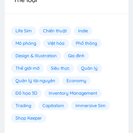
Life Sim
Chiến thuật
Indie
Mô phỏng
Việt hóa
Phổ thông
Design & Illustration
Gia đình
Thế giới mở
Siêu thực
Quản lý
Quản lý tài nguyên
Economy
Đồ họa 3D
Inventory Management
Trading
Capitalism
Immersive Sim
Shop Keeper