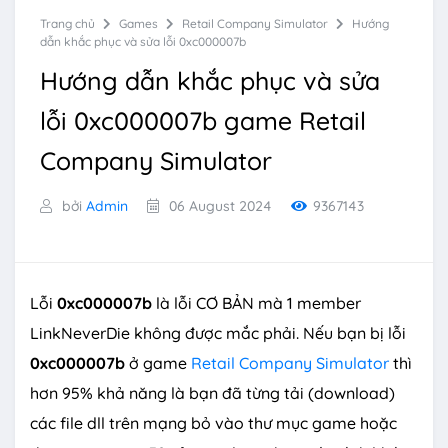
Trang chủ
Games
Retail Company Simulator
Hướng
dẫn khắc phục và sửa lỗi 0xc000007b
Hướng dẫn khắc phục và sửa
lỗi 0xc000007b game Retail
Company Simulator
bởi
Admin
06 August 2024
9367143
Lỗi
0xc000007b
là lỗi CƠ BẢN mà 1 member
LinkNeverDie không được mắc phải. Nếu bạn bị lỗi
0xc000007b
ở game
Retail Company Simulator
thì
hơn 95% khả năng là bạn đã từng tải (download)
các file dll trên mạng bỏ vào thư mục game hoặc