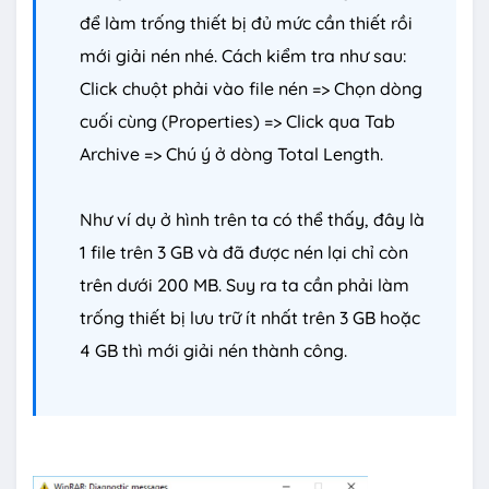
để làm trống thiết bị đủ mức cần thiết rồi
mới giải nén nhé. Cách kiểm tra như sau:
Click chuột phải vào file nén => Chọn dòng
cuối cùng (Properties) => Click qua Tab
Archive => Chú ý ở dòng Total Length.
Như ví dụ ở hình trên ta có thể thấy, đây là
1 file trên 3 GB và đã được nén lại chỉ còn
trên dưới 200 MB. Suy ra ta cần phải làm
trống thiết bị lưu trữ ít nhất trên 3 GB hoặc
4 GB thì mới giải nén thành công.