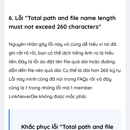
6. Lỗi "Total path and file name length
must not exceed 260 characters"
Nguyên nhân gây lỗi này vô cùng dễ hiểu vì nó đã
ghi rất rõ rồi, bạn có thể dịch tiếng Anh ra là hiểu
liền. Đây là lỗi do đặt tên file quá dài hoặc đường
dẫn đến file nén quá dài. Cụ thể là dài hơn 260 ký tự.
Lỗi này mình cũng đã nói trong FAQs rồi và đây
cũng là 1 trong những lỗi mà 1 member
LinkNeverDie không được mắc phải.
Khắc phục lỗi "Total path and file