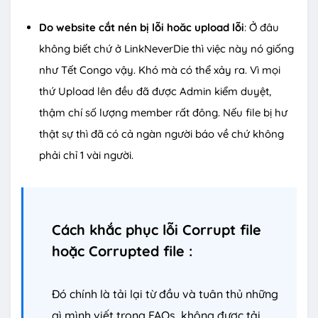
Do website cắt nén bị lỗi hoăc upload lỗi
: Ở đâu
không biết chứ ở LinkNeverDie thì việc này nó giống
như Tết Congo vậy. Khó mà có thể xảy ra. Vì mọi
thứ Upload lên đều đã được Admin kiểm duyệt,
thậm chí số lượng member rất đông. Nếu file bị hư
thật sự thì đã có cả ngàn người báo về chứ không
phải chỉ 1 vài người.
Cách khắc phục lỗi Corrupt file
hoặc Corrupted file :
Đó chính là tải lại từ đầu và tuân thủ những
gì mình viết trong FAQs, không được tải