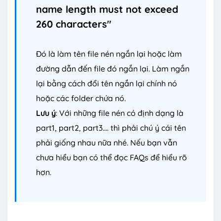
name length must not exceed
260 characters"
Đó là làm tên file nén ngắn lại hoặc làm
đường dẫn đến file đó ngắn lại. Làm ngắn
lại bằng cách đổi tên ngắn lại chính nó
hoặc các folder chứa nó.
Lưu ý
: Với những file nén có định dạng là
part1, part2, part3.... thì phải chú ý cái tên
phải giống nhau nữa nhé. Nếu bạn vẫn
chưa hiểu bạn có thể đọc FAQs để hiểu rõ
hơn.