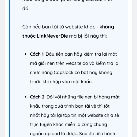
đó.
Còn nếu bạn tải từ website khác -
không
thuộc LinkNeverDie
mà bị lỗi này thì:
Cách 1
: Đầu tiên bạn hãy kiểm tra lại mật
mã giải nén trên website đó và kiểm tra lại
chức năng Capslock có bật hay không
trước khi nhập vào mật khẩu.
Cách 2
: Đối với những file nén bị hỏng mật
khẩu trong quá trình bạn tải về thì tốt
nhất hãy tải lại tập tin một website chia sẻ
trực tuyến khác miễn là cùng chung
nguồn upload là được. Sau đó tiến hành