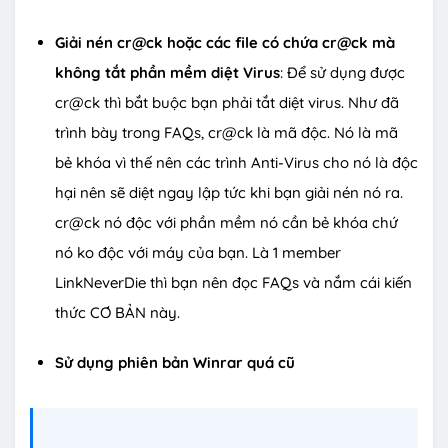
Giải nén cr@ck hoặc các file có chứa cr@ck mà
không tắt phần mềm diệt Virus
: Để sử dụng được
cr@ck thì bắt buộc bạn phải tắt diệt virus. Như đã
trình bày trong FAQs, cr@ck là mã độc. Nó là mã
bẻ khóa vì thế nên các trình Anti-Virus cho nó là độc
hại nên sẽ diệt ngay lập tức khi bạn giải nén nó ra.
cr@ck nó độc với phần mềm nó cần bẻ khóa chứ
nó ko độc với máy của bạn. Là 1 member
LinkNeverDie thì bạn nên đọc FAQs và nắm cái kiến
thức CƠ BẢN này.
Sử dụng phiên bản Winrar quá cũ