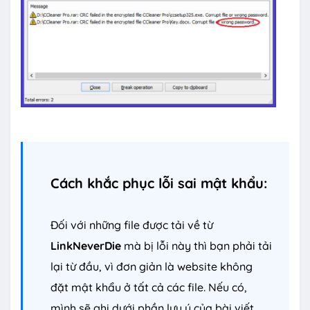
Cách khắc phục lỗi sai mật khẩu:
Đối với những file được tải về từ
LinkNeverDie
mà bị lỗi này thì bạn phải tải
lại từ đầu, vì đơn giản là website không
đặt mật khẩu ở tất cả các file. Nếu có,
mình sẽ ghi dưới phần lưu ý của bài viết