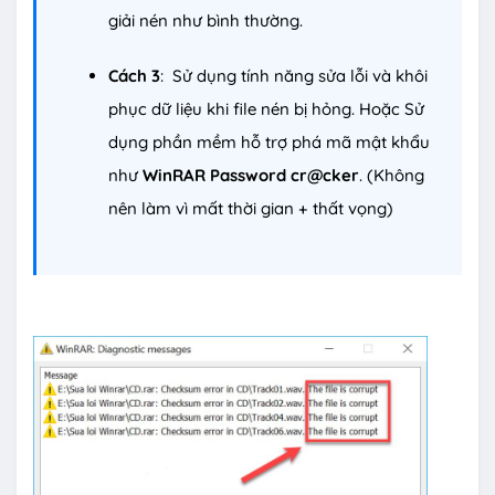
giải nén như bình thường.
Cách 3
: Sử dụng tính năng sửa lỗi và khôi
phục dữ liệu khi file nén bị hỏng. Hoặc Sử
dụng phần mềm hỗ trợ phá mã mật khẩu
như
WinRAR Password cr@cker
. (Không
nên làm vì mất thời gian + thất vọng)