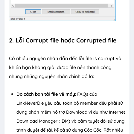
2. Lỗi Corrupt file hoặc Corrupted file
Có nhiều nguyên nhân dẫn đến lỗi file is corrupt và
khiến bạn không giải được file nén thành công
nhưng những nguyên nhân chính đó là:
Do cách bạn tải file về máy
: FAQs của
LinkNeverDie yêu cầu toàn bộ member đều phải sử
dụng phần mềm hỗ trợ Download ví dụ như Internet
Download Manager (IDM) và cấm tuyệt đối sử dụng
trình duyệt để tải, kể cả sử dụng Cốc Cốc. Rất nhiều