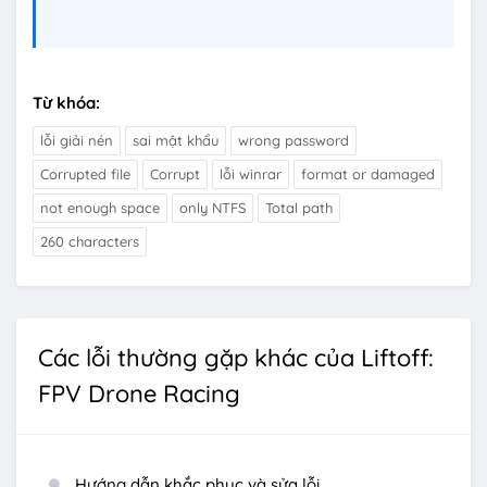
Từ khóa:
lỗi giải nén
sai mật khẩu
wrong password
Corrupted file
Corrupt
lỗi winrar
format or damaged
not enough space
only NTFS
Total path
260 characters
Các lỗi thường gặp khác của Liftoff:
FPV Drone Racing
Hướng dẫn khắc phục và sửa lỗi