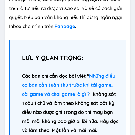
trên là tự hiểu ra được vì sao sai và sẽ có cách giải
quyết. Nếu bạn vẫn không hiểu thì đừng ngần ngại
Inbox cho mình trên
Fanpage
.
LƯU Ý QUAN TRỌNG:
Các bạn chỉ cần đọc bài viết "
Những điều
cơ bản cần tuân thủ trước khi tải game,
cài game và chơi game là gì ?
" không sót
1 câu 1 chữ và làm theo không sót bất kỳ
điều nào được ghi trong đó thì máy bạn
mãi mãi không bao giờ bị lỗi nữa. Hãy đọc
và làm theo. Một lần và mãi mãi.