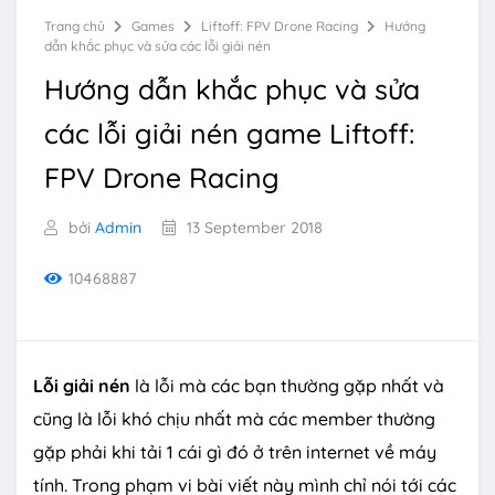
Trang chủ
Games
Liftoff: FPV Drone Racing
Hướng
dẫn khắc phục và sửa các lỗi giải nén
Hướng dẫn khắc phục và sửa
các lỗi giải nén game Liftoff:
FPV Drone Racing
bởi
Admin
13 September 2018
10468887
Lỗi giải nén
là lỗi mà các bạn thường gặp nhất và
cũng là lỗi khó chịu nhất mà các member thường
gặp phải khi tải 1 cái gì đó ở trên internet về máy
tính. Trong phạm vi bài viết này mình chỉ nói tới các