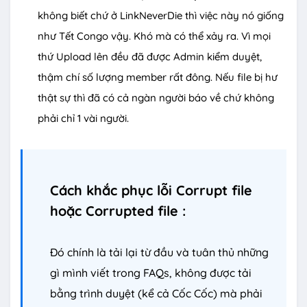
không biết chứ ở LinkNeverDie thì việc này nó giống
như Tết Congo vậy. Khó mà có thể xảy ra. Vì mọi
thứ Upload lên đều đã được Admin kiểm duyệt,
thậm chí số lượng member rất đông. Nếu file bị hư
thật sự thì đã có cả ngàn người báo về chứ không
phải chỉ 1 vài người.
Cách khắc phục lỗi Corrupt file
hoặc Corrupted file :
Đó chính là tải lại từ đầu và tuân thủ những
gì mình viết trong FAQs, không được tải
bằng trình duyệt (kể cả Cốc Cốc) mà phải