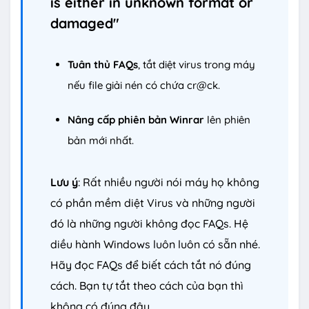
is either in unknown format or
damaged"
Tuân thủ FAQs
, tắt diệt virus trong máy
nếu file giải nén có chứa cr@ck.
Nâng cấp phiên bản Winrar
lên phiên
bản mới nhất.
Lưu ý
: Rất nhiều người nói máy họ không
có phần mềm diệt Virus và những người
đó là những người không đọc FAQs. Hệ
diều hành Windows luôn luôn có sẵn nhé.
Hãy đọc FAQs để biết cách tắt nó đúng
cách. Bạn tự tắt theo cách của bạn thì
không có đúng đâu.