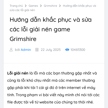
Trang chủ
Games
Grimshire
Hướng dẫn khắc phục và
sửa các lỗi giải nén
Hướng dẫn khắc phục và sửa
các lỗi giải nén game
Grimshire
bởi
Admin
22 July 2025
10483300
Lỗi giải nén
là lỗi mà các bạn thường gặp nhất và
cũng là lỗi khó chịu nhất mà các member thường
gặp phải khi tải 1 cái gì đó ở trên internet về máy
tính. Trong phạm vi bài viết này mình chỉ nói tới các
file được tải về từ website của chúng ta thôi nhé.