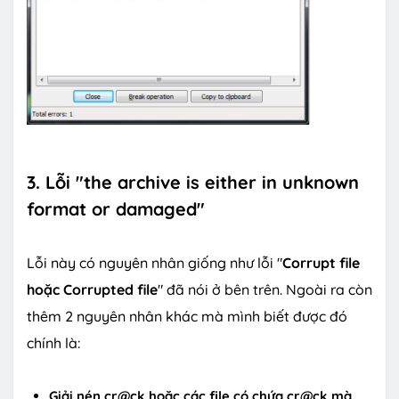
3. Lỗi "the archive is either in unknown
format or damaged"
Lỗi này có nguyên nhân giống như lỗi "
Corrupt file
hoặc Corrupted file
" đã nói ở bên trên. Ngoài ra còn
thêm 2 nguyên nhân khác mà mình biết được đó
chính là:
Giải nén cr@ck hoặc các file có chứa cr@ck mà