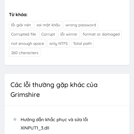
Từ khóa:
lỗi giải nén
sai mật khẩu
wrong password
Corrupted file
Corrupt
lỗi winrar
format or damaged
not enough space
only NTFS
Total path
260 characters
Các lỗi thường gặp khác của
Grimshire
Hướng dẫn khắc phục và sửa lỗi
XINPUT1_3.dll