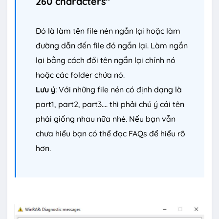
260 characters"
Đó là làm tên file nén ngắn lại hoặc làm
đường dẫn đến file đó ngắn lại. Làm ngắn
lại bằng cách đổi tên ngắn lại chính nó
hoặc các folder chứa nó.
Lưu ý
: Với những file nén có định dạng là
part1, part2, part3.... thì phải chú ý cái tên
phải giống nhau nữa nhé. Nếu bạn vẫn
chưa hiểu bạn có thể đọc FAQs để hiểu rõ
hơn.