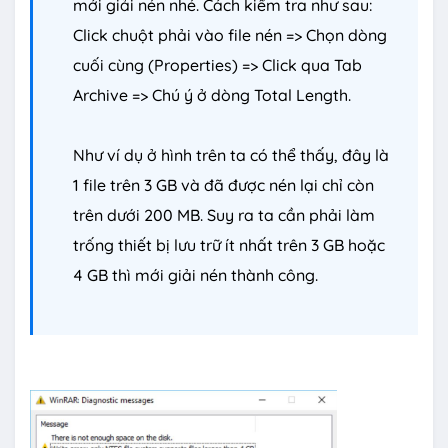
mới giải nén nhé. Cách kiểm tra như sau:
Click chuột phải vào file nén => Chọn dòng
cuối cùng (Properties) => Click qua Tab
Archive => Chú ý ở dòng Total Length.
Như ví dụ ở hình trên ta có thể thấy, đây là
1 file trên 3 GB và đã được nén lại chỉ còn
trên dưới 200 MB. Suy ra ta cần phải làm
trống thiết bị lưu trữ ít nhất trên 3 GB hoặc
4 GB thì mới giải nén thành công.