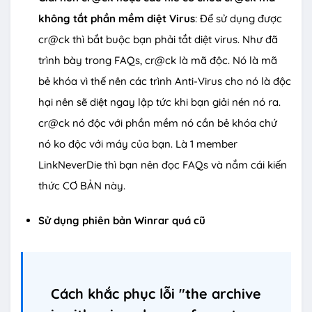
không tắt phần mềm diệt Virus
: Để sử dụng được
cr@ck thì bắt buộc bạn phải tắt diệt virus. Như đã
trình bày trong FAQs, cr@ck là mã độc. Nó là mã
bẻ khóa vì thế nên các trình Anti-Virus cho nó là độc
hại nên sẽ diệt ngay lập tức khi bạn giải nén nó ra.
cr@ck nó độc với phần mềm nó cần bẻ khóa chứ
nó ko độc với máy của bạn. Là 1 member
LinkNeverDie thì bạn nên đọc FAQs và nắm cái kiến
thức CƠ BẢN này.
Sử dụng phiên bản Winrar quá cũ
Cách khắc phục lỗi "the archive