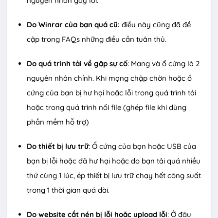
nguyên nhân gây lỗi.
Do Winrar của bạn quá cũ:
điều này cũng đã đề
cập trong FAQs những điều cần tuân thủ.
Do quá trình tải về gặp sự cố
: Mạng và ổ cứng là 2
nguyên nhân chính. Khi mạng chập chờn hoặc ổ
cứng của bạn bị hư hại hoặc lỗi trong quá trình tải
hoặc trong quá trình nối file (ghép file khi dùng
phần mềm hỗ trợ)
Do thiết bị lưu trữ
: Ổ cứng của bạn hoặc USB của
bạn bị lỗi hoặc đã hư hại hoặc do bạn tải quá nhiều
thứ cùng 1 lúc, ép thiết bị lưu trữ chạy hết công suất
trong 1 thời gian quá dài.
Do website cắt nén bị lỗi hoăc upload lỗi
: Ở đâu