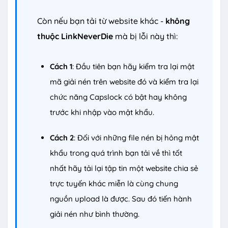
Còn nếu bạn tải từ website khác -
không
thuộc LinkNeverDie
mà bị lỗi này thì:
Cách 1
: Đầu tiên bạn hãy kiểm tra lại mật
mã giải nén trên website đó và kiểm tra lại
chức năng Capslock có bật hay không
trước khi nhập vào mật khẩu.
Cách 2
: Đối với những file nén bị hỏng mật
khẩu trong quá trình bạn tải về thì tốt
nhất hãy tải lại tập tin một website chia sẻ
trực tuyến khác miễn là cùng chung
nguồn upload là được. Sau đó tiến hành
giải nén như bình thường.