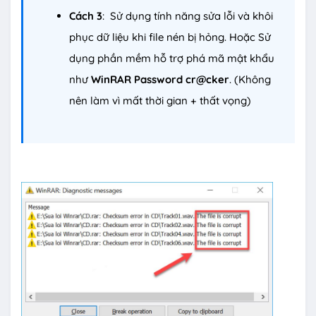
Cách 3
: Sử dụng tính năng sửa lỗi và khôi
phục dữ liệu khi file nén bị hỏng. Hoặc Sử
dụng phần mềm hỗ trợ phá mã mật khẩu
như
WinRAR Password cr@cker
. (Không
nên làm vì mất thời gian + thất vọng)