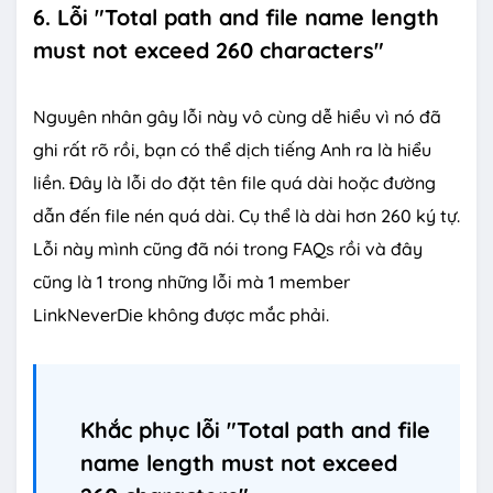
6. Lỗi "Total path and file name length
must not exceed 260 characters"
Nguyên nhân gây lỗi này vô cùng dễ hiểu vì nó đã
ghi rất rõ rồi, bạn có thể dịch tiếng Anh ra là hiểu
liền. Đây là lỗi do đặt tên file quá dài hoặc đường
dẫn đến file nén quá dài. Cụ thể là dài hơn 260 ký tự.
Lỗi này mình cũng đã nói trong FAQs rồi và đây
cũng là 1 trong những lỗi mà 1 member
LinkNeverDie không được mắc phải.
Khắc phục lỗi "Total path and file
name length must not exceed