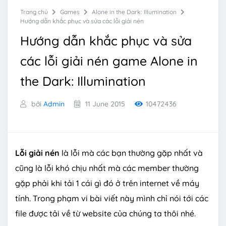
Trang chủ
Games
Alone in the Dark: Illumination
Hướng dẫn khắc phục và sửa các lỗi giải nén
Hướng dẫn khắc phục và sửa
các lỗi giải nén game Alone in
the Dark: Illumination
bởi
Admin
11 June 2015
10472436
Lỗi giải nén
là lỗi mà các bạn thường gặp nhất và
cũng là lỗi khó chịu nhất mà các member thường
gặp phải khi tải 1 cái gì đó ở trên internet về máy
tính. Trong phạm vi bài viết này mình chỉ nói tới các
file được tải về từ website của chúng ta thôi nhé.