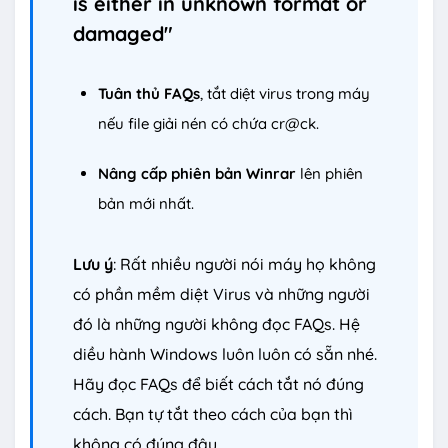
is either in unknown format or
damaged"
Tuân thủ FAQs
, tắt diệt virus trong máy
nếu file giải nén có chứa cr@ck.
Nâng cấp phiên bản Winrar
lên phiên
bản mới nhất.
Lưu ý
: Rất nhiều người nói máy họ không
có phần mềm diệt Virus và những người
đó là những người không đọc FAQs. Hệ
diều hành Windows luôn luôn có sẵn nhé.
Hãy đọc FAQs để biết cách tắt nó đúng
cách. Bạn tự tắt theo cách của bạn thì
không có đúng đâu.