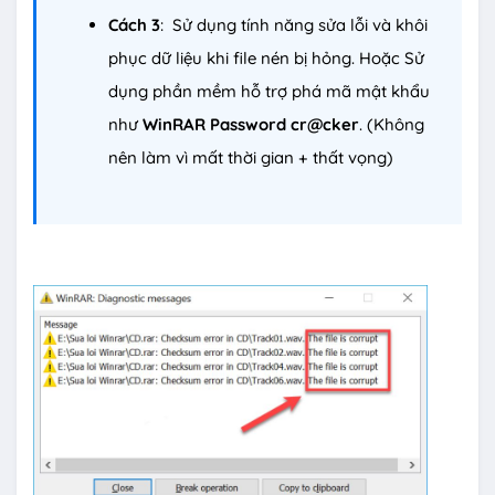
Cách 3
: Sử dụng tính năng sửa lỗi và khôi
phục dữ liệu khi file nén bị hỏng. Hoặc Sử
dụng phần mềm hỗ trợ phá mã mật khẩu
như
WinRAR Password cr@cker
. (Không
nên làm vì mất thời gian + thất vọng)