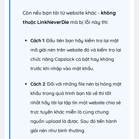
Còn nếu bạn tải từ website khác -
không
thuộc LinkNeverDie
mà bị lỗi này thì:
Cách 1
: Đầu tiên bạn hãy kiểm tra lại mật
mã giải nén trên website đó và kiểm tra lại
chức năng Capslock có bật hay không
trước khi nhập vào mật khẩu.
Cách 2
: Đối với những file nén bị hỏng mật
khẩu trong quá trình bạn tải về thì tốt
nhất hãy tải lại tập tin một website chia sẻ
trực tuyến khác miễn là cùng chung
nguồn upload là được. Sau đó tiến hành
giải nén như bình thường.