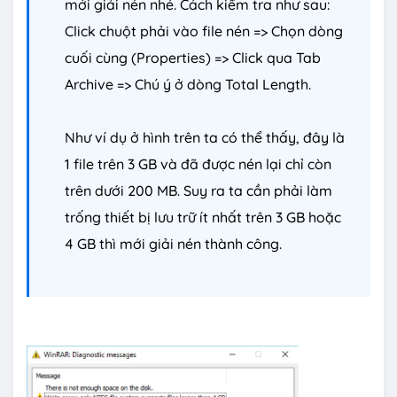
mới giải nén nhé. Cách kiểm tra như sau:
Click chuột phải vào file nén => Chọn dòng
cuối cùng (Properties) => Click qua Tab
Archive => Chú ý ở dòng Total Length.
Như ví dụ ở hình trên ta có thể thấy, đây là
1 file trên 3 GB và đã được nén lại chỉ còn
trên dưới 200 MB. Suy ra ta cần phải làm
trống thiết bị lưu trữ ít nhất trên 3 GB hoặc
4 GB thì mới giải nén thành công.