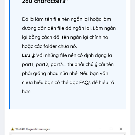
260 characters"
Đó là làm tên file nén ngắn lại hoặc làm
đường dẫn đến file đó ngắn lại. Làm ngắn
lại bằng cách đổi tên ngắn lại chính nó
hoặc các folder chứa nó.
Lưu ý
: Với những file nén có định dạng là
part1, part2, part3.... thì phải chú ý cái tên
phải giống nhau nữa nhé. Nếu bạn vẫn
chưa hiểu bạn có thể đọc FAQs để hiểu rõ
hơn.