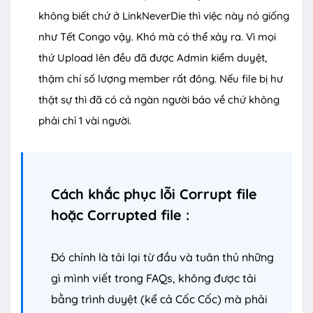
không biết chứ ở LinkNeverDie thì việc này nó giống
như Tết Congo vậy. Khó mà có thể xảy ra. Vì mọi
thứ Upload lên đều đã được Admin kiểm duyệt,
thậm chí số lượng member rất đông. Nếu file bị hư
thật sự thì đã có cả ngàn người báo về chứ không
phải chỉ 1 vài người.
Cách khắc phục lỗi Corrupt file
hoặc Corrupted file :
Đó chính là tải lại từ đầu và tuân thủ những
gì mình viết trong FAQs, không được tải
bằng trình duyệt (kể cả Cốc Cốc) mà phải