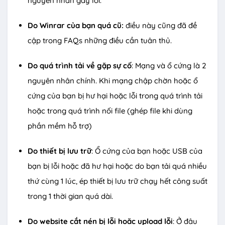
nguyên nhân gây lỗi.
Do Winrar của bạn quá cũ:
điều này cũng đã đề
cập trong FAQs những điều cần tuân thủ.
Do quá trình tải về gặp sự cố
: Mạng và ổ cứng là 2
nguyên nhân chính. Khi mạng chập chờn hoặc ổ
cứng của bạn bị hư hại hoặc lỗi trong quá trình tải
hoặc trong quá trình nối file (ghép file khi dùng
phần mềm hỗ trợ)
Do thiết bị lưu trữ
: Ổ cứng của bạn hoặc USB của
bạn bị lỗi hoặc đã hư hại hoặc do bạn tải quá nhiều
thứ cùng 1 lúc, ép thiết bị lưu trữ chạy hết công suất
trong 1 thời gian quá dài.
Do website cắt nén bị lỗi hoăc upload lỗi
: Ở đâu