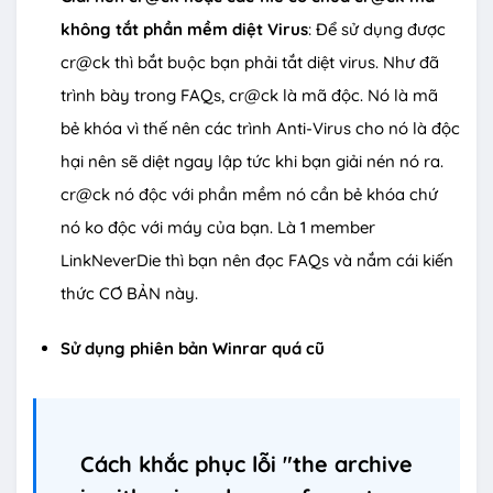
không tắt phần mềm diệt Virus
: Để sử dụng được
cr@ck thì bắt buộc bạn phải tắt diệt virus. Như đã
trình bày trong FAQs, cr@ck là mã độc. Nó là mã
bẻ khóa vì thế nên các trình Anti-Virus cho nó là độc
hại nên sẽ diệt ngay lập tức khi bạn giải nén nó ra.
cr@ck nó độc với phần mềm nó cần bẻ khóa chứ
nó ko độc với máy của bạn. Là 1 member
LinkNeverDie thì bạn nên đọc FAQs và nắm cái kiến
thức CƠ BẢN này.
Sử dụng phiên bản Winrar quá cũ
Cách khắc phục lỗi "the archive