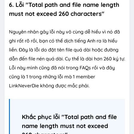
6. Lỗi "Total path and file name length
must not exceed 260 characters"
Nguyên nhân gây lỗi này vô cùng dễ hiểu vì nó đã
ghi rất rõ rồi, bạn có thể dịch tiếng Anh ra là hiểu
liền. Đây là lỗi do đặt tên file quá dài hoặc đường
dẫn đến file nén quá dài. Cụ thể là dài hơn 260 ký tự.
Lỗi này mình cũng đã nói trong FAQs rồi và đây
cũng là 1 trong những lỗi mà 1 member
LinkNeverDie không được mắc phải.
Khắc phục lỗi "Total path and file
name length must not exceed