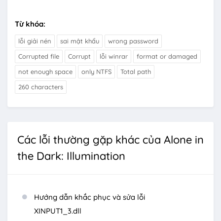
Từ khóa:
lỗi giải nén
sai mật khẩu
wrong password
Corrupted file
Corrupt
lỗi winrar
format or damaged
not enough space
only NTFS
Total path
260 characters
Các lỗi thường gặp khác của Alone in
the Dark: Illumination
Hướng dẫn khắc phục và sửa lỗi
XINPUT1_3.dll