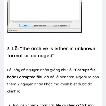
3. Lỗi "the archive is either in unknown
format or damaged"
Lỗi này có nguyên nhân giống như lỗi "
Corrupt file
hoặc Corrupted file
" đã nói ở bên trên. Ngoài ra còn
thêm 2 nguyên nhân khác mà mình biết được đó
chính là:
Giải nén cr@ck hoặc các file có chứa cr@ck mà