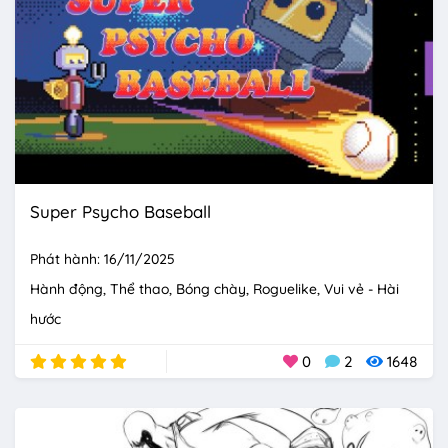
Super Psycho Baseball
Phát hành: 16/11/2025
Hành động
Thể thao
Bóng chày
Roguelike
Vui vẻ - Hài
hước
0
2
1648