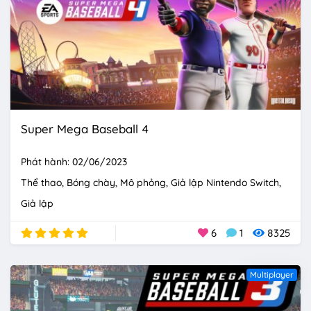
Super Mega Baseball 4
Phát hành: 02/06/2023
Thể thao
Bóng chày
Mô phỏng
Giả lập Nintendo Switch
Giả lập
6
1
8325
Multiplayer