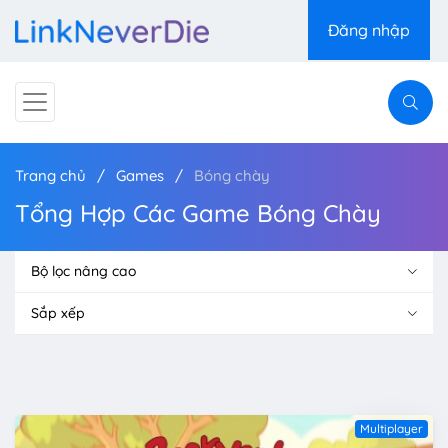
Đăng nhập
Trang chủ
Games
Bóng chày
Tổng Hợp Các Game Bóng Chày
Bộ lọc nâng cao
Sắp xếp
Multiplayer