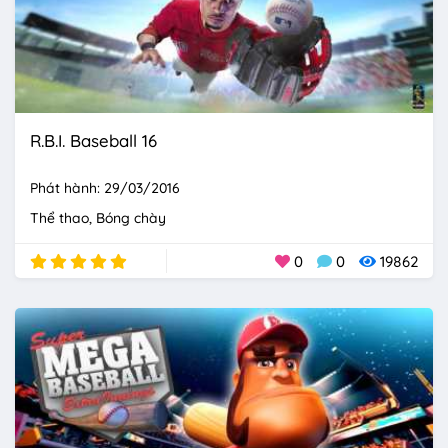
R.B.I. Baseball 16
Phát hành: 29/03/2016
Thể thao
Bóng chày
0
0
19862