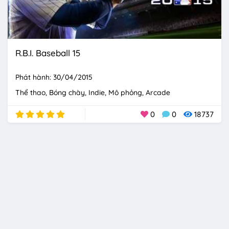
R.B.I. Baseball 15
Phát hành: 30/04/2015
Thể thao
Bóng chày
Indie
Mô phỏng
Arcade
0
0
18737