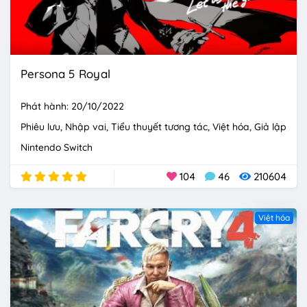
Persona 5 Royal
Phát hành: 20/10/2022
Phiêu lưu
Nhập vai
Tiểu thuyết tương tác
Việt hóa
Giả lập
Nintendo Switch
104
46
210604
Việt hóa