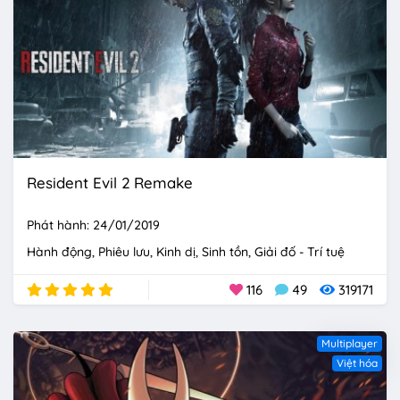
Resident Evil 2 Remake
Phát hành: 24/01/2019
Hành động
Phiêu lưu
Kinh dị
Sinh tồn
Giải đố - Trí tuệ
116
49
319171
Multiplayer
Việt hóa