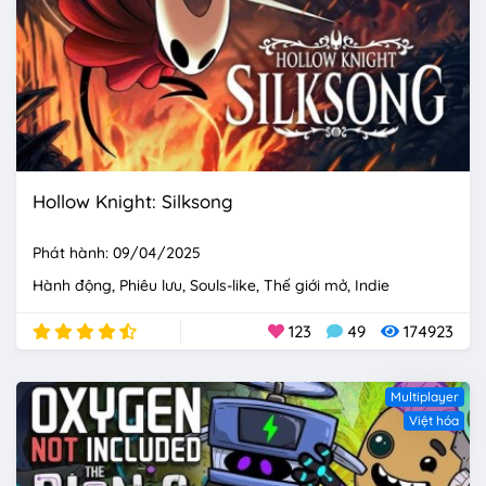
Hollow Knight: Silksong
Phát hành: 09/04/2025
Hành động
Phiêu lưu
Souls-like
Thế giới mở
Indie
123
49
174923
Multiplayer
Việt hóa