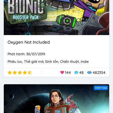
Oxygen Not Included
Phát hành: 30/07/2019
Phiêu lưu
Thế giới mở
Sinh tồn
Chiến thuật
Indie
144
48
482354
Việt hóa