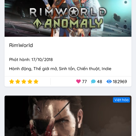
RimWorld
Phát hành: 17/10/2018
Hành động
Thế giới mở
Sinh tồn
Chiến thuật
Indie
77
48
182969
Việt hóa