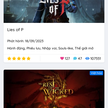
Lies of P
Phát hành: 18/09/2023
Hành động
Phiêu lưu
Nhập vai
Souls-like
Thế giới mở
127
47
107551
Việt hóa