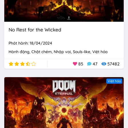
No Rest for the Wicked
Phát hành: 18/04/2024
Hành động
Chặt chém
Nhập vai
Souls-like
Việt hóa
85
47
57482
Việt hóa