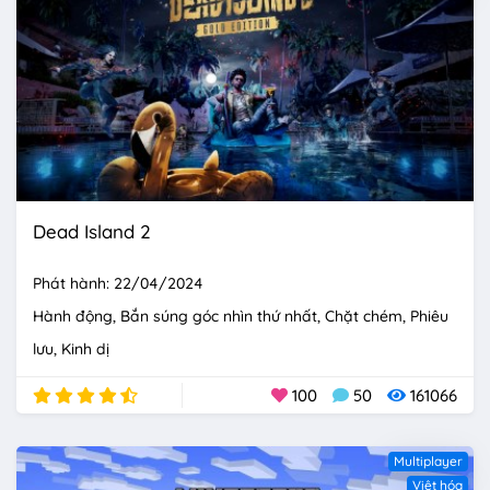
Dead Island 2
Phát hành: 22/04/2024
Hành động
Bắn súng góc nhìn thứ nhất
Chặt chém
Phiêu
lưu
Kinh dị
100
50
161066
Multiplayer
Việt hóa