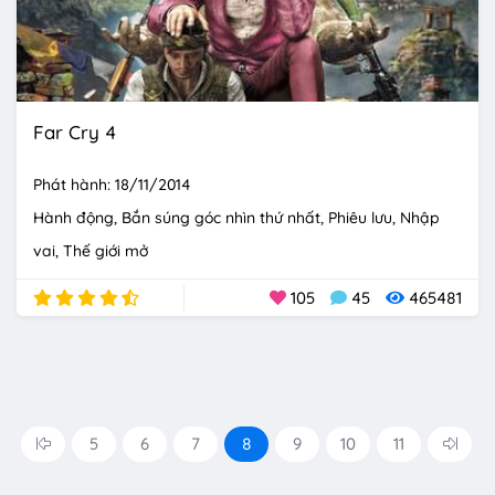
Far Cry 4
Phát hành: 18/11/2014
Hành động
Bắn súng góc nhìn thứ nhất
Phiêu lưu
Nhập
vai
Thế giới mở
105
45
465481
5
6
7
8
9
10
11