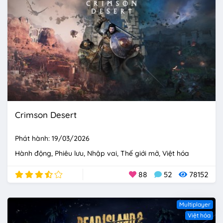
Crimson Desert
Phát hành: 19/03/2026
Hành động
Phiêu lưu
Nhập vai
Thế giới mở
Việt hóa
88
52
78152
Multiplayer
Việt hóa