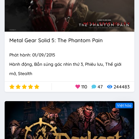
Metal Gear Solid 5: The Phantom Pain
Phát hành: 01/09/2015
Hành động
Bắn súng góc nhìn thứ 3
Phiêu lưu
Thế giới
mở
Stealth
110
47
244483
Việt hóa