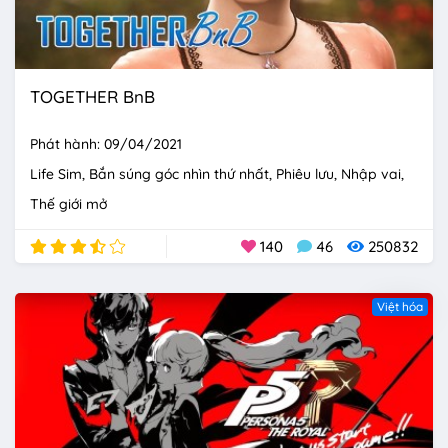
TOGETHER BnB
Phát hành: 09/04/2021
Life Sim
Bắn súng góc nhìn thứ nhất
Phiêu lưu
Nhập vai
Thế giới mở
140
46
250832
Việt hóa