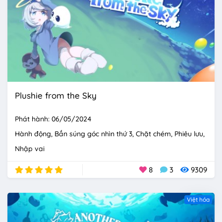
Plushie from the Sky
Phát hành: 06/05/2024
Hành động
Bắn súng góc nhìn thứ 3
Chặt chém
Phiêu lưu
Nhập vai
8
3
9309
Việt hóa