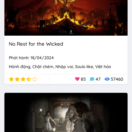
No Rest for the Wicked
Phát hành: 18/04/2024
Hành động
Chặt chém
Nhập vai
Souls-like
Việt hóa
85
47
57460