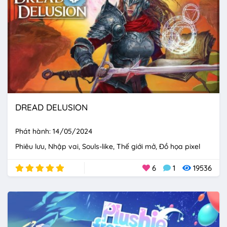
DREAD DELUSION
Phát hành: 14/05/2024
Phiêu lưu
Nhập vai
Souls-like
Thế giới mở
Đồ họa pixel
6
1
19536