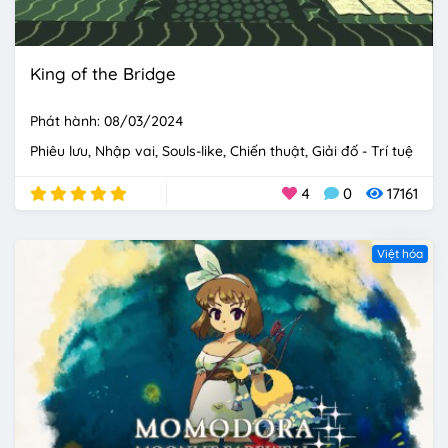
King of the Bridge
Phát hành: 08/03/2024
Phiêu lưu
Nhập vai
Souls-like
Chiến thuật
Giải đố - Trí tuệ
4
0
17161
Việt hóa