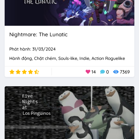
Nightmare: The Lunatic
Phát hành: 31/03/2024
Hành động
Chặt chém
Souls-like
Indie
Action Roguelike
14
0
7369