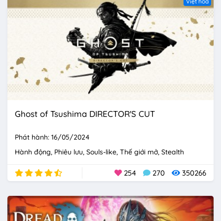
Việt hóa
Ghost of Tsushima DIRECTOR'S CUT
Phát hành: 16/05/2024
Hành động
Phiêu lưu
Souls-like
Thế giới mở
Stealth
254
270
350266