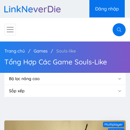
Đăng nhập
Trang chủ
Games
Souls-like
Tổng Hợp Các Game Souls-Like
Bộ lọc nâng cao
Sắp xếp
Multiplayer