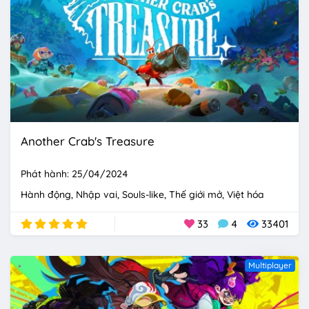
Another Crab's Treasure
Phát hành: 25/04/2024
Hành động
Nhập vai
Souls-like
Thế giới mở
Việt hóa
33
4
33401
Multiplayer