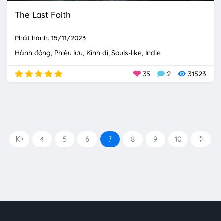
The Last Faith
Phát hành: 15/11/2023
Hành động
Phiêu lưu
Kinh dị
Souls-like
Indie
35
2
31523
4
5
6
7
8
9
10