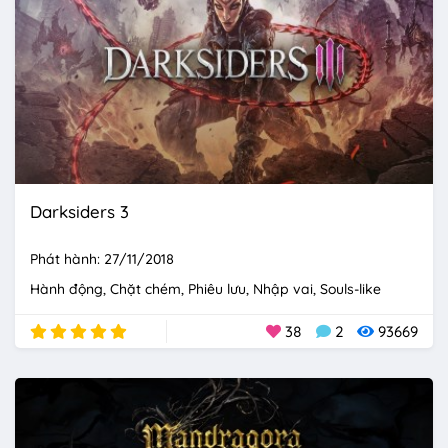
Darksiders 3
Phát hành: 27/11/2018
Hành động
Chặt chém
Phiêu lưu
Nhập vai
Souls-like
38
2
93669