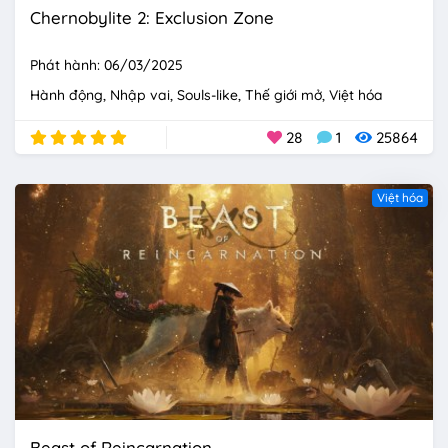
Chernobylite 2: Exclusion Zone
Phát hành: 06/03/2025
Hành động
Nhập vai
Souls-like
Thế giới mở
Việt hóa
28
1
25864
Việt hóa
Beast of Reincarnation