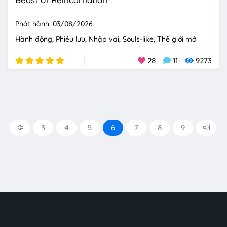
Phát hành: 03/08/2026
Hành động
Phiêu lưu
Nhập vai
Souls-like
Thế giới mở
28
11
9273
3
4
5
6
7
8
9