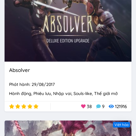
Absolver
Phát hành: 29/08/2017
Hành động
Phiêu lưu
Nhập vai
Souls-like
Thế giới mở
38
9
121916
Việt hóa