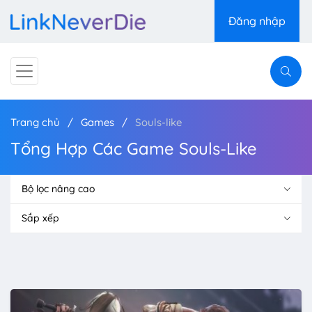
Đăng nhập
Trang chủ
Games
Souls-like
Tổng Hợp Các Game Souls-Like
Bộ lọc nâng cao
Sắp xếp