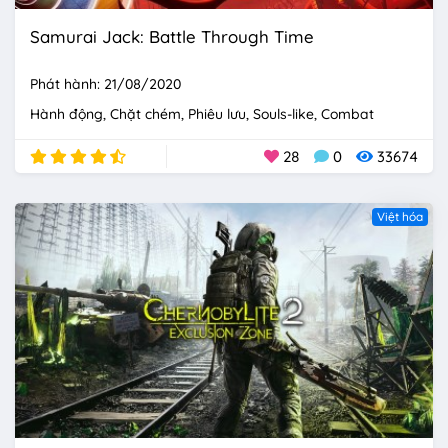
Samurai Jack: Battle Through Time
Phát hành: 21/08/2020
Hành động
Chặt chém
Phiêu lưu
Souls-like
Combat
28
0
33674
Việt hóa