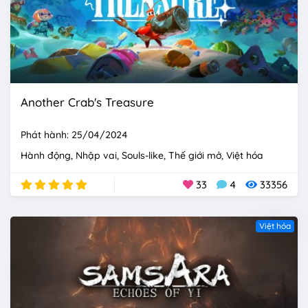
Another Crab's Treasure
Phát hành: 25/04/2024
Hành động
Nhập vai
Souls-like
Thế giới mở
Việt hóa
33
4
33356
Việt hóa