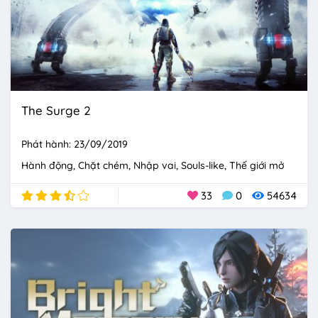
The Surge 2
Phát hành: 23/09/2019
Hành động
Chặt chém
Nhập vai
Souls-like
Thế giới mở
33
0
54634