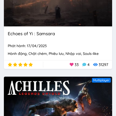
Echoes of Yi : Samsara
Phát hành: 17/04/2025
Hành động
Chặt chém
Phiêu lưu
Nhập vai
Souls-like
33
4
31297
Multiplayer