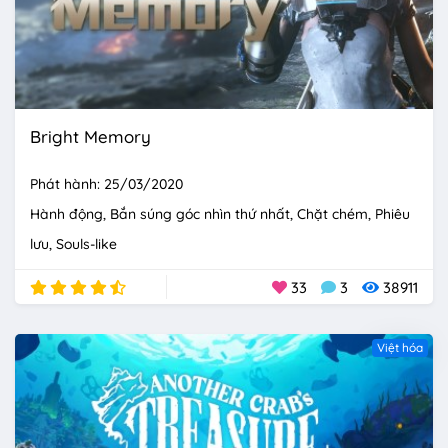
Bright Memory
Phát hành: 25/03/2020
Hành động
Bắn súng góc nhìn thứ nhất
Chặt chém
Phiêu
lưu
Souls-like
33
3
38911
Việt hóa