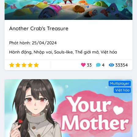
Another Crab's Treasure
Phát hành: 25/04/2024
Hành động
Nhập vai
Souls-like
Thế giới mở
Việt hóa
33
4
33354
Multiplayer
Việt hóa