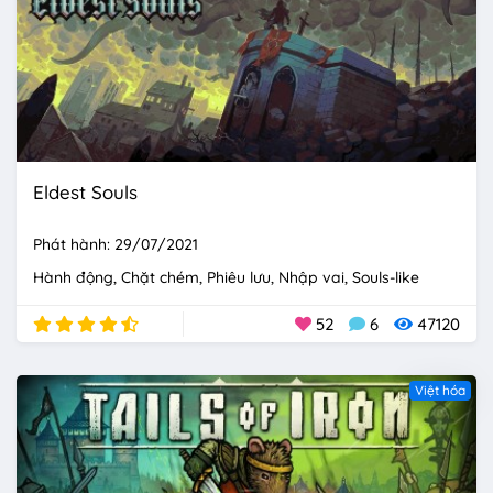
Eldest Souls
Phát hành: 29/07/2021
Hành động
Chặt chém
Phiêu lưu
Nhập vai
Souls-like
52
6
47120
Việt hóa