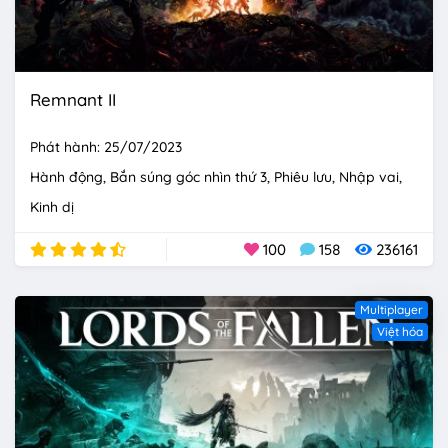
Remnant II
Phát hành: 25/07/2023
Hành động
Bắn súng góc nhìn thứ 3
Phiêu lưu
Nhập vai
Kinh dị
100
158
236161
Multiplayer
Việt hóa