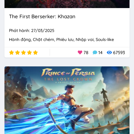
The First Berserker: Khazan
Phát hành: 27/03/2025
Hành động
Chặt chém
Phiêu lưu
Nhập vai
Souls-like
78
14
67593