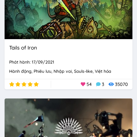
Tails of Iron
Phát hành: 17/09/2021
Hành động
Phiêu lưu
Nhập vai
Souls-like
Việt hóa
54
3
35070