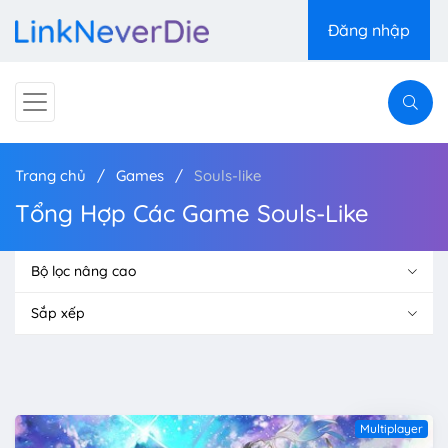
Đăng nhập
Trang chủ
Games
Souls-like
Tổng Hợp Các Game Souls-Like
Bộ lọc nâng cao
Sắp xếp
Multiplayer