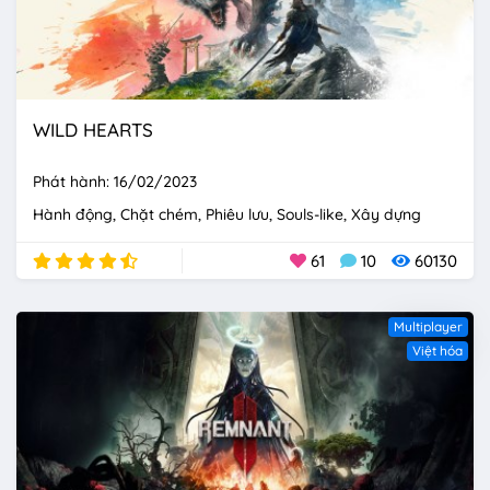
WILD HEARTS
Phát hành: 16/02/2023
Hành động
Chặt chém
Phiêu lưu
Souls-like
Xây dựng
61
10
60130
Multiplayer
Việt hóa