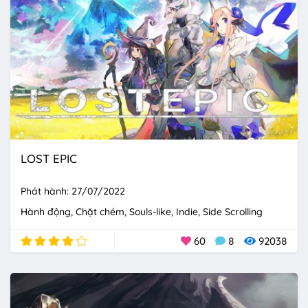
LOST EPIC
Phát hành: 27/07/2022
Hành động
Chặt chém
Souls-like
Indie
Side Scrolling
60
8
92038