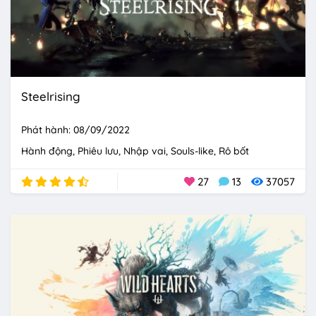
Steelrising
Phát hành: 08/09/2022
Hành động
Phiêu lưu
Nhập vai
Souls-like
Rô bốt
27
13
37057