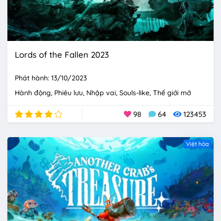
Lords of the Fallen 2023
Phát hành: 13/10/2023
Hành động
Phiêu lưu
Nhập vai
Souls-like
Thế giới mở
98
64
123453
Việt hóa